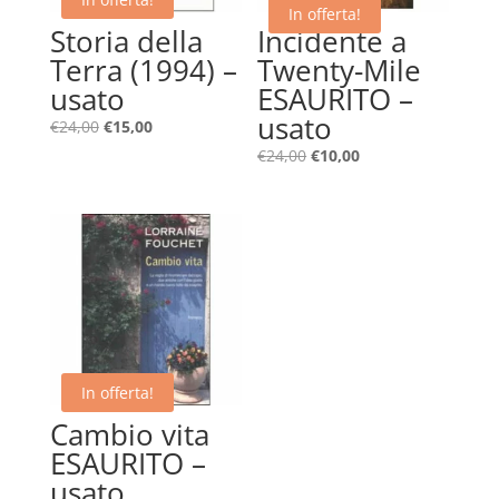
In offerta!
Storia della
Incidente a
Terra (1994) –
Twenty-Mile
usato
ESAURITO –
usato
Il
Il
€
24,00
€
15,00
prezzo
prezzo
Il
Il
€
24,00
€
10,00
originale
attuale
prezzo
prezzo
era:
è:
originale
attuale
€24,00.
€15,00.
era:
è:
€24,00.
€10,00.
In offerta!
Cambio vita
ESAURITO –
usato