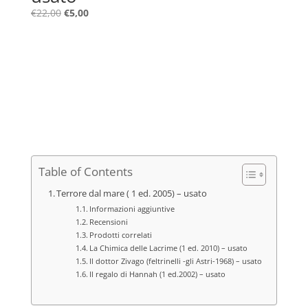
Il
Il
€
22,00
€
5,00
prezzo
prezzo
originale
attuale
era:
è:
€22,00.
€5,00.
Table of Contents
Terrore dal mare ( 1 ed. 2005) – usato
Informazioni aggiuntive
Recensioni
Prodotti correlati
La Chimica delle Lacrime (1 ed. 2010) – usato
Il dottor Zivago (feltrinelli -gli Astri-1968) – usato
Il regalo di Hannah (1 ed.2002) – usato