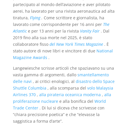
partecipato al mondo dell’aviazione e aver pilotato
aerei, ha lavorato per una rivista aeronautica ad alta
tiratura,
Flying
.
Come scrittore e giornalista, ha
lavorato come corrispondente per 16 anni per
The
Atlantic
e per 13 anni per la rivista
Vanity Fair
. Dal
2019 fino alla sua morte nel 2025, è stato
collaboratore fisso
del New York Times Magazine
. È
stato autore di nove libri e vincitore di due
National
Magazine Awards
.
Langewiesche scrisse articoli che spaziavano su una
vasta gamma di argomenti, dallo
smantellamento
delle navi
, ai critici enologici, al
disastro dello Space
Shuttle Columbia
, alla scomparsa del
volo Malaysia
Airlines 370
,
alla pirateria oceanica moderna
,
alla
proliferazione nucleare
e alla bonifica del
World
Trade Center
. Di lui si diceva che scrivesse con
“chiara precisione poetica” e che “elevasse la
saggistica a forma d’arte”.