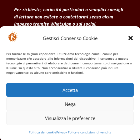
Per richieste, curiosità particolari o semplici consigli
di lettura non esitate a contattarmi senza alcun
impegno tramite WhatsApp o sui social.
Gestisci Consenso Cookie
• Condizioni generali di vendita
• Privacy Policy
•
Politica dei cookies
Per fornire le migliori esperienze, utilizziamo tecnologie come i cookie per
memorizzare e/o accedere alle informazioni del dispositivo. Il consenso a queste
tecnologie ci permetterà di elaborare dati come il comportamento di navigazione o
ID unici su questo sito. Non acconsentire o ritirare il consenso può influire
negativamente su alcune caratteristiche e funzioni.
Accetta
Nega
Visualizza le preferenze
Politica dei cookie
Privacy Policy e condizioni di vendita