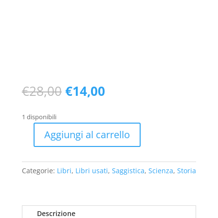
Il
Il
€
28,00
€
14,00
prezzo
prezzo
originale
attuale
1 disponibili
era:
è:
€28,00.
€14,00.
Aggiungi al carrello
Terrore
dal
mare
Categorie:
Libri
,
Libri usati
,
Saggistica
,
Scienza
,
Storia
(
1
ed.
2005)
Descrizione