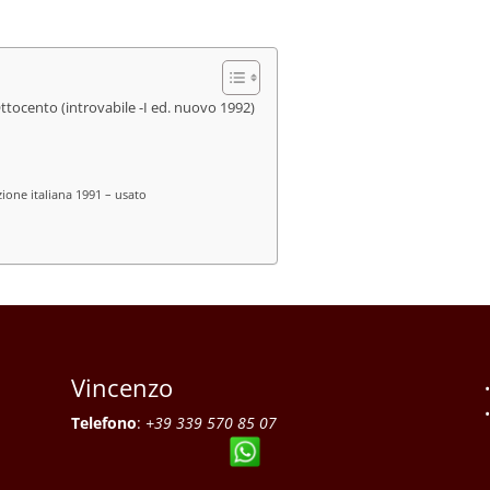
’Ottocento (introvabile -I ed. nuovo 1992)
ione italiana 1991 – usato
Vincenzo
Telefono
:
+39 339 570 85 07