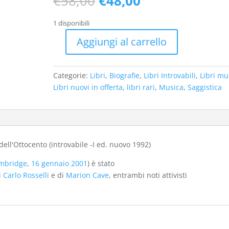
€
58,00
€
48,00
prezzo
prezzo
originale
attuale
1 disponibili
era:
è:
Aggiungi al carrello
€58,00.
€48,00.
Sull'ali
dorate.
Il
Categorie:
Libri
,
Biografie
,
Libri Introvabili
,
Libri mu
mondo
Libri nuovi in offerta
,
libri rari
,
Musica
,
Saggistica
musicale
italiano
dell'Ottocento
(introvabile
-
dell'Ottocento (introvabile -I ed. nuovo 1992)
I
mbridge
,
16 gennaio
2001
) è stato
ed.
di
Carlo Rosselli
e di
Marion Cave
, entrambi noti attivisti
nuovo
1992)
quantità