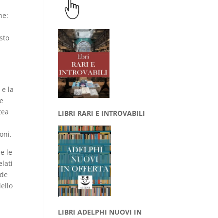
ne:
sto
 e la
he
tea
LIBRI RARI E INTROVABILI
oni.
e le
elati
nde
ello
LIBRI ADELPHI NUOVI IN