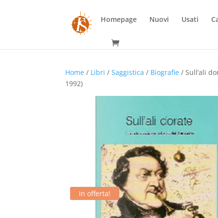
Homepage
Nuovi
Usati
Ca
Home
/
Libri
/
Saggistica
/
Biografie
/ Sull’ali d
1992)
In offerta!