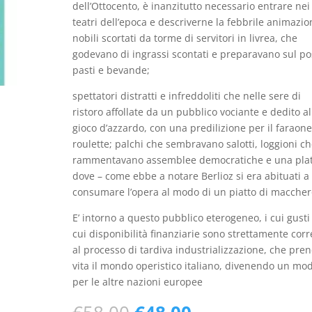
dell’Ottocento, è inanzitutto necessario entrare nei
teatri dell’epoca e descriverne la febbrile animazio
nobili scortati da torme di servitori in livrea, che
godevano di ingrassi scontati e preparavano sul po
pasti e bevande;
spettatori distratti e infreddoliti che nelle sere di
ristoro affollate da un pubblico vociante e dedito al
gioco d’azzardo, con una predilizione per il faraone
roulette; palchi che sembravano salotti, loggioni c
rammentavano assemblee democratiche e una pla
dove – come ebbe a notare Berlioz si era abituati a
consumare l’opera al modo di un piatto di maccher
E’ intorno a questo pubblico eterogeneo, i cui gusti 
cui disponibilità finanziarie sono strettamente corr
al processo di tardiva industrializzazione, che pre
vita il mondo operistico italiano, divenendo un mod
per le altre nazioni europee
Il
Il