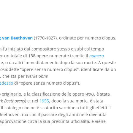
prezzo
prezzo
originale
attuale
era:
è:
€135,00.
€48,00.
 van Beethoven
(1770-1827), ordinate per numero d’opus.
n fu iniziato dal compositore stesso e subì col tempo
r un totale di 138 opere numerate tramite il
numero
e, o da altri immediatamente dopo la sua morte. A queste
osiddette “opere senza numero d’opus”, identificate da un
, che sta per
Werke ohne
edesco
di “opere senza numero d’opus”).
originario, e la classificazione delle opere
WoO
, è stata
k Beethovens
) e, nel
1955
, dopo la sua morte, è stata
. Il catalogo che ne è scaturito sarebbe a tutti gli effetti il
 Beethoven, ma con il passare degli anni ne è divenuta
approvazione circa la sua presunta ufficialità, e viene