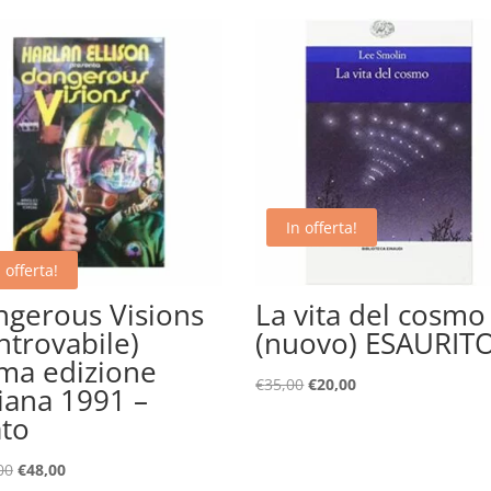
In offerta!
 offerta!
gerous Visions
La vita del cosmo
introvabile)
(nuovo) ESAURIT
ma edizione
Il
Il
€
35,00
€
20,00
liana 1991 –
prezzo
prezzo
ato
originale
attuale
era:
è:
Il
Il
00
€
48,00
€35,00.
€20,00.