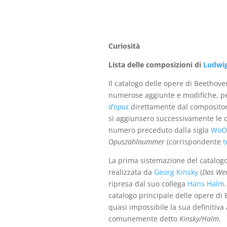
€23,00.
€10,00.
Curiosità
Lista delle composizioni di
Ludwig
Il catalogo delle opere di Beethove
numerose aggiunte e modifiche, pe
d’opus
direttamente dal compositor
si aggiunsero successivamente le c
numero preceduto dalla sigla
WoO
Opuszahlnummer
(corrispondente
t
La prima sistemazione del catalogo 
realizzata da
Georg Kinsky
(
Das Wer
ripresa dal suo collega
Hans Halm
catalogo principale delle opere di
quasi impossibile la sua definitiva 
comunemente detto
Kinsky/Halm
.