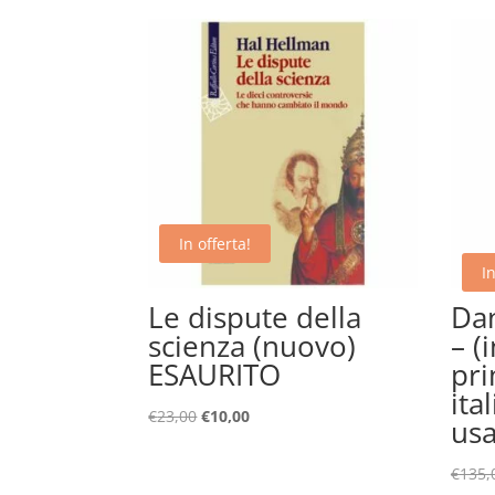
In offerta!
In
Le dispute della
Dan
scienza (nuovo)
– (
ESAURITO
pri
ita
Il
Il
€
23,00
€
10,00
us
prezzo
prezzo
originale
attuale
€
135,
era:
è: