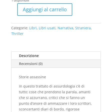
1 disponibili
era:
è:
€15,00.
€5,00.
Aggiungi al carrello
Storie
assassine
-
Categorie:
Libri
,
Libri usati
,
Narrativa
,
Straniera
,
2015
Thriller
-
usato
quantità
Descrizione
Recensioni (0)
Storie assassine
In questo trattato di assurdologia c’è di
tutto: cose che prendono la parola, amanti
che si azzurrano, critici che si fanno un
punto d’onore di ammazzare i loro scrittori,
sconcertanti diari di bordo, rigorose