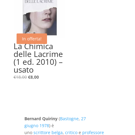
In offerta!
La Chimica
delle Lacrime
(1 ed. 2010) –
usato
Il
Il
€
18,00
€
8,00
prezzo
prezzo
originale
attuale
era:
è:
€18,00.
€8,00.
Bernard Quiriny
(
Bastogne
,
27
giugno
1978
) è
uno
scrittore
belga
,
critico
e
professore