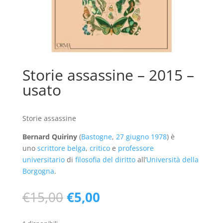
Storie assassine – 2015 –
usato
Storie assassine
Bernard Quiriny
(
Bastogne
,
27 giugno
1978
) è
uno
scrittore
belga
,
critico
e
professore
universitario
di
filosofia del diritto
all’
Università della
Borgogna
.
Il
Il
€
15,00
€
5,00
prezzo
prezzo
originale
attuale