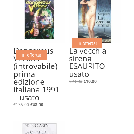
In offerta!
Dangerous
La vecchia
In offerta!
Visions –
sirena
(introvabile)
ESAURITO –
prima
usato
edizione
Il
Il
€
24,00
€
10,00
italiana 1991
prezzo
prezzo
– usato
originale
attuale
era:
è:
Il
Il
€
135,00
€
48,00
€24,00.
€10,00.
prezzo
prezzo
originale
attuale
era:
è:
€135,00.
€48,00.