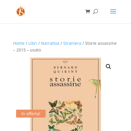
Home
/
Libri
/
Narrativa
/
Straniera
/ Storie assassine
– 2015 – usato
In offerta!