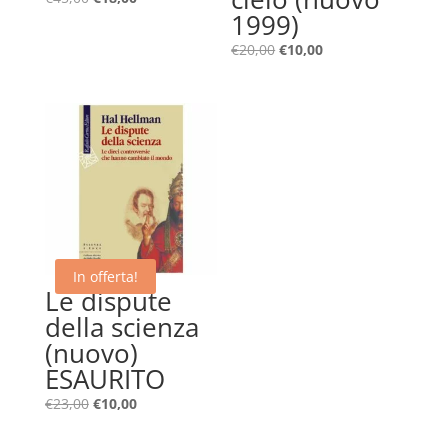
1999)
prezzo
prezzo
originale
attuale
Il
Il
€
20,00
€
10,00
era:
è:
prezzo
prezzo
€45,00.
€18,00.
originale
attuale
era:
è:
€20,00.
€10,00.
In offerta!
Le dispute
della scienza
(nuovo)
ESAURITO
Il
Il
€
23,00
€
10,00
prezzo
prezzo