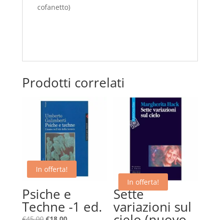
cofanetto)
Prodotti correlati
In offerta!
In offerta!
Psiche e
Sette
Techne -1 ed.
variazioni sul
cielo (nuovo
Il
Il
€
45,00
€
18,00