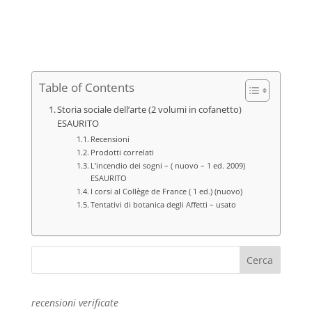
originale
attuale
era:
è:
€23,00.
€10,00.
Table of Contents
Storia sociale dell’arte (2 volumi in cofanetto)
ESAURITO
Recensioni
Prodotti correlati
L’incendio dei sogni – ( nuovo – 1 ed. 2009)
ESAURITO
I corsi al Collège de France ( 1 ed.) (nuovo)
Tentativi di botanica degli Affetti – usato
recensioni verificate