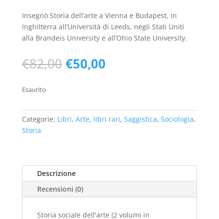
Insegnò Storia dell’arte a Vienna e Budapest, in
Inghilterra all’Università di Leeds, negli Stati Uniti
alla Brandeis University e all’Ohio State University.
Il
Il
€
82,00
€
50,00
prezzo
prezzo
originale
attuale
Esaurito
era:
è:
€82,00.
€50,00.
Categorie:
Libri
,
Arte
,
libri rari
,
Saggistica
,
Sociologia
,
Storia
Descrizione
Recensioni (0)
Storia sociale dell'arte (2 volumi in