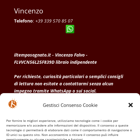
Vincenzo
Telefono
:
+39 339 570 85 07
iltemposognato.it - Vincenzo Falvo -
FLVVCN56L25F839D libraio indipendente
Per richieste, curiosità particolari o semplici consigli
di lettura non esitate a contattarmi senza alcun
impegno tramite WhatsApp o sui social.
Gestisci Consenso Cookie
• Condizioni generali di vendita
• Privacy Policy
•
Politica dei cookies
Per fornire le migliori esperienze, utilizziamo tecnologie come i cookie per
memorizzare e/o accedere alle informazioni del dispositivo. Il consenso a queste
tecnologie ci permetterà di elaborare dati come il comportamento di navigazione o
ID unici su questo sito. Non acconsentire o ritirare il consenso può influire
negativamente su alcune caratteristiche e funzioni.