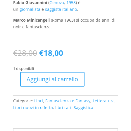
Fabio Giovannini
(
Genova
,
1958
) è
un
giornalista
e
saggista
italiano
.
Marco Minicangeli
(Roma 1963) si occupa da anni di
noir e fantascienza.
Il
Il
€
28,00
€
18,00
prezzo
prezzo
originale
attuale
1 disponibili
era:
è:
€28,00.
€18,00.
Aggiungi al carrello
Storia
del
romanzo
Categorie:
Libri
,
Fantascienza e Fantasy
,
Letteratura
,
di
Libri nuovi in offerta
,
libri rari
,
Saggistica
fantascienza.
Guida
per
conoscere