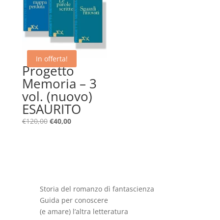
In offerta!
Progetto
Memoria – 3
vol. (nuovo)
ESAURITO
Il
Il
€
120,00
€
40,00
prezzo
prezzo
originale
attuale
era:
è:
€120,00.
€40,00.
Storia del romanzo dì fantascienza
Guida per conoscere
(e amare) l’altra letteratura