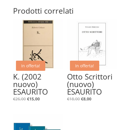
Prodotti correlati
In offerta!
In offerta!
K. (2002
Otto Scrittori
nuovo)
(nuovo)
ESAURITO
ESAURITO
Il
Il
Il
Il
€
26,00
€
15,00
€
18,00
€
8,00
prezzo
prezzo
prezzo
prezzo
originale
attuale
originale
attuale
era:
è:
era:
è:
€26,00.
€15,00.
€18,00.
€8,00.