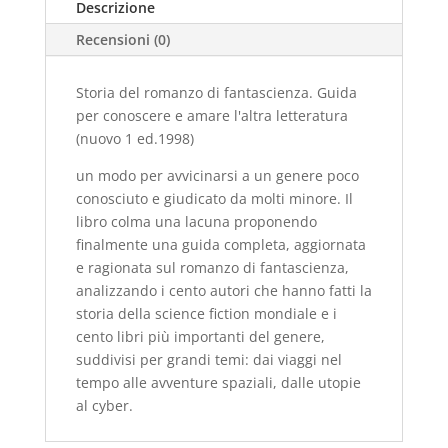
Descrizione
e
Recensioni (0)
amare
l'altra
letteratura
Storia del romanzo di fantascienza. Guida
(nuovo
per conoscere e amare l'altra letteratura
1
(nuovo 1 ed.1998)
ed.1998)
un modo per avvicinarsi a un genere poco
quantità
conosciuto e giudicato da molti minore. Il
libro colma una lacuna proponendo
finalmente una guida completa, aggiornata
e ragionata sul romanzo di fantascienza,
analizzando i cento autori che hanno fatti la
storia della science fiction mondiale e i
cento libri più importanti del genere,
suddivisi per grandi temi: dai viaggi nel
tempo alle avventure spaziali, dalle utopie
al cyber.