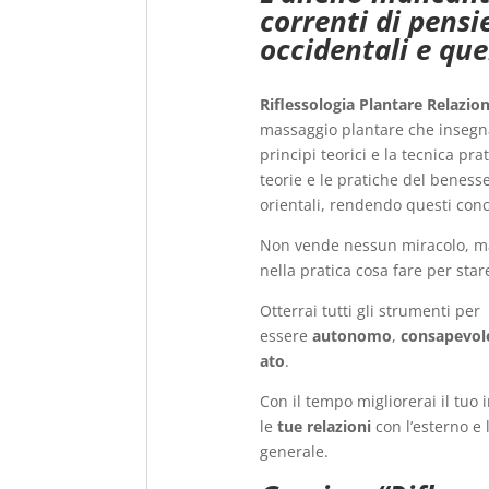
correnti di pensi
occidentali e que
Riflessologia Plantare Relazio
massaggio plantare che insegn
principi teorici e la tecnica pr
teorie e le pratiche del beness
orientali, rendendo questi concet
Non vende nessun miracolo, ma
nella pratica cosa fare per star
Otterrai tutti gli strumenti per
essere
autonomo
,
consapevol
ato
.
Con il tempo migliorerai il tuo
le
tue relazioni
con l’esterno e 
generale.