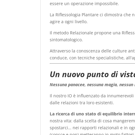
essere un operazione impossibile.
La Riflessologia Plantare ci dimostra che n
agire a ogni livello.
Il metodo Relazionale propone una Rifless
sintomatologico.
Attraverso la conoscenza delle culture an
conduce, con tecniche specialistiche, all'
Un nuovo punto di vista
Nessuna panacee, nessuna magia, nessun m
Il nostro IO è influenzato da innumerevol
dalle relazioni tra loro esistenti.
La ricerca di uno stato di equilibrio inte
nostra vita: dalla scelta di cosa mangere
spostarci… nei rapporti relazionali e in ogn
(consce e non) metteranno in moto fattori t