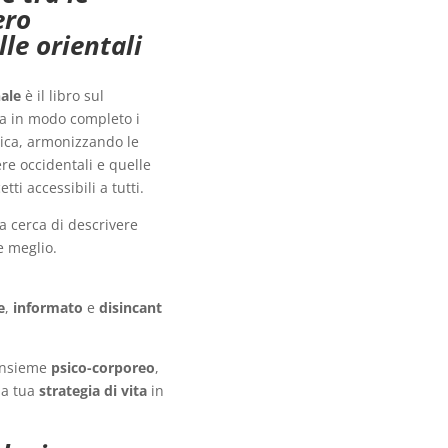
ero
lle orientali
nale
è il libro sul
a in modo completo i
atica, armonizzando le
ere occidentali e quelle
ti accessibili a tutti.
 cerca di descrivere
e meglio.
e
,
informato
e
disincant
 insieme
psico-corporeo
,
la tua
strategia di vita
in