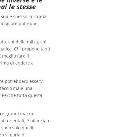
ai le stesse
 sua e spesso la strada
 migliore potrebbe
to, chi della milza, chi
matica. Chi propone tanti
 meglio fare il
rima di andare a
ce potrebbero esservi
 faccio male una
 Perché tutta questa
 tre grandi macro-
ti orientali, è bilanciato
0 sono solo quelli
o si parla di