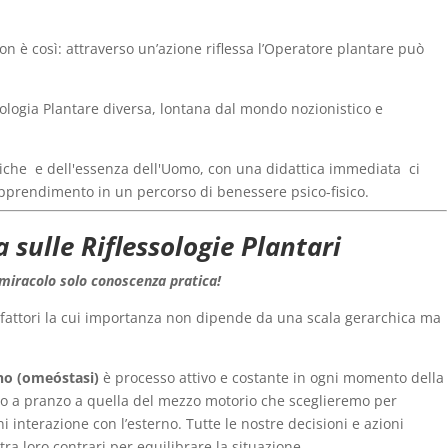
on è così: attraverso un’azione riflessa l’Operatore plantare può
ologia Plantare diversa, lontana dal mondo nozionistico e
tiche e dell'essenza dell'Uomo, con una didattica immediata ci
apprendimento in un percorso di benessere psico-fisico.
 sulle Riflessologie Plantari
iracolo solo conoscenza pratica!
i fattori la cui importanza non dipende da una scala gerarchica ma
rno (omeóstasi)
è processo attivo e costante in ogni momento della
mo a pranzo a quella del mezzo motorio che sceglieremo per
i interazione con l’esterno. Tutte le nostre decisioni e azioni
ra loro contrari per equilibrare la situazione.