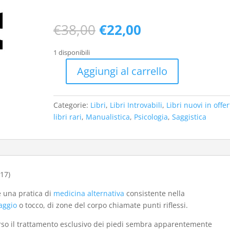
Il
Il
€
38,00
€
22,00
prezzo
prezzo
originale
attuale
1 disponibili
era:
è:
Aggiungi al carrello
€38,00.
€22,00.
Riflessologia
plantare
relazionale
Categorie:
Libri
,
Libri Introvabili
,
Libri nuovi in offer
(1
libri rari
,
Manualistica
,
Psicologia
,
Saggistica
ed.
2017)
quantità
017)
e una pratica di
medicina alternativa
consistente nella
aggio
o tocco, di zone del corpo chiamate punti riflessi.
verso il trattamento esclusivo dei piedi sembra apparentemente