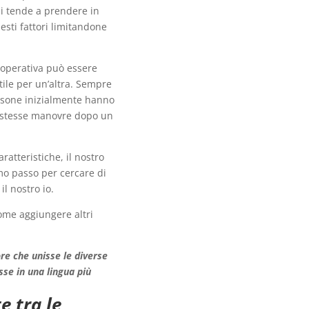
 si tende a prendere in
sti fattori limitandone
 operativa può essere
tile per un’altra. Sempre
rsone inizialmente hanno
le stesse manovre dopo un
ratteristiche, il nostro
mo passo per cercare di
il nostro io.
come aggiungere altri
re che unisse le diverse
sse in una lingua più
e tra le