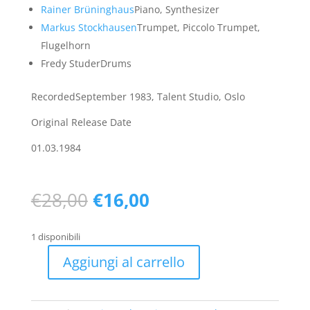
Rainer Brüninghaus
Piano, Synthesizer
Markus Stockhausen
Trumpet, Piccolo Trumpet,
Flugelhorn
Fredy Studer
Drums
Recorded
September 1983, Talent Studio, Oslo
Original Release Date
01.03.1984
Il
Il
€
28,00
€
16,00
prezzo
prezzo
originale
attuale
1 disponibili
era:
è:
€28,00.
€16,00.
Aggiungi al carrello
Rainer
Brüninghaus,
Markus