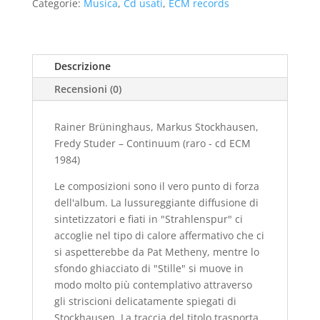
Categorie:
Musica
,
Cd usati
,
ECM records
Stockhausen,
Fredy
Studer
–
Descrizione
Continuum
Recensioni (0)
(cd
raro
ECM
Rainer Brüninghaus, Markus Stockhausen,
1984)
Fredy Studer – Continuum (raro - cd ECM
-
1984)
usato
Le composizioni sono il vero punto di forza
quantità
dell'album. La lussureggiante diffusione di
sintetizzatori e fiati in "Strahlenspur" ci
accoglie nel tipo di calore affermativo che ci
si aspetterebbe da Pat Metheny, mentre lo
sfondo ghiacciato di "Stille" si muove in
modo molto più contemplativo attraverso
gli striscioni delicatamente spiegati di
Stockhausen. La traccia del titolo trasporta