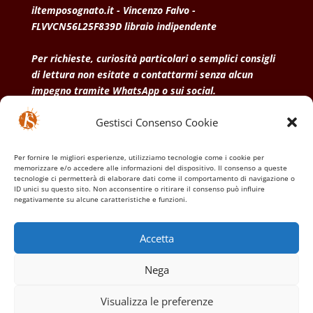
iltemposognato.it - Vincenzo Falvo -
FLVVCN56L25F839D libraio indipendente
Per richieste, curiosità particolari o semplici consigli
di lettura non esitate a contattarmi senza alcun
impegno tramite WhatsApp o sui social.
Gestisci Consenso Cookie
• Condizioni generali di vendita
• Privacy Policy
•
Politica dei cookies
Per fornire le migliori esperienze, utilizziamo tecnologie come i cookie per
memorizzare e/o accedere alle informazioni del dispositivo. Il consenso a queste
tecnologie ci permetterà di elaborare dati come il comportamento di navigazione o
ID unici su questo sito. Non acconsentire o ritirare il consenso può influire
negativamente su alcune caratteristiche e funzioni.
Accetta
Nega
Visualizza le preferenze