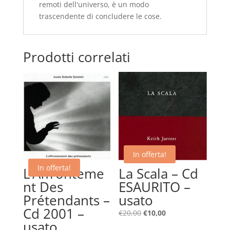
remoti dell'universo, è un modo
trascendente di concludere le cose.
Prodotti correlati
In offerta!
In offerta!
L’Affronteme
La Scala – Cd
nt Des
ESAURITO –
Prétendants –
usato
Cd 2001 –
Il
Il
€
20,00
€
10,00
usato
prezzo
prezzo