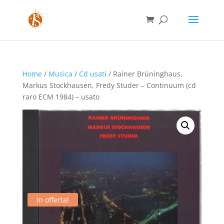
Home
/
Musica
/
Cd usati
/ Rainer Brüninghaus,
Markus Stockhausen, Fredy Studer – Continuum (cd
raro ECM 1984) – usato
In offerta!