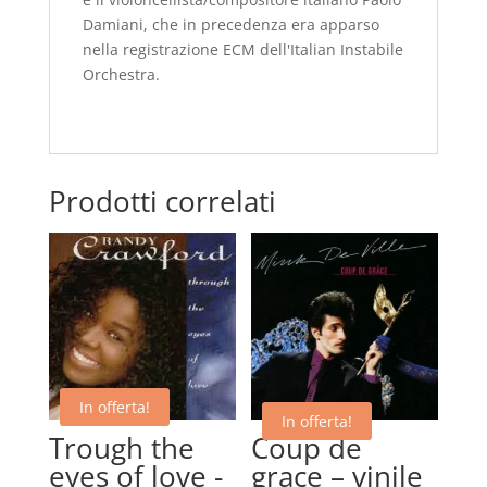
Damiani, che in precedenza era apparso
nella registrazione ECM dell'Italian Instabile
Orchestra.
Prodotti correlati
In offerta!
In offerta!
Trough the
Coup de
eyes of love -
grace – vinile