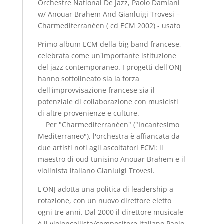
Orchestre National De Jazz, Paolo Damiani
Trovesi
w/ Anouar Brahem And Gianluigi Trovesi –
–
Charmediterranéen ( cd ECM 2002) - usato
Charmediterranéen
Primo album ECM della big band francese,
(
celebrata come un'importante istituzione
cd
del jazz contemporaneo. I progetti dell'ONJ
ECM
hanno sottolineato sia la forza
2002)
dell'improvvisazione francese sia il
-
potenziale di collaborazione con musicisti
usato
di altre provenienze e culture.
quantità
Per "Charmediterranéen" ("Incantesimo
Mediterraneo"), l'orchestra è affiancata da
due artisti noti agli ascoltatori ECM: il
maestro di oud tunisino Anouar Brahem e il
violinista italiano Gianluigi Trovesi.
L'ONJ adotta una politica di leadership a
rotazione, con un nuovo direttore eletto
ogni tre anni. Dal 2000 il direttore musicale
è il violoncellista/compositore italiano Paolo