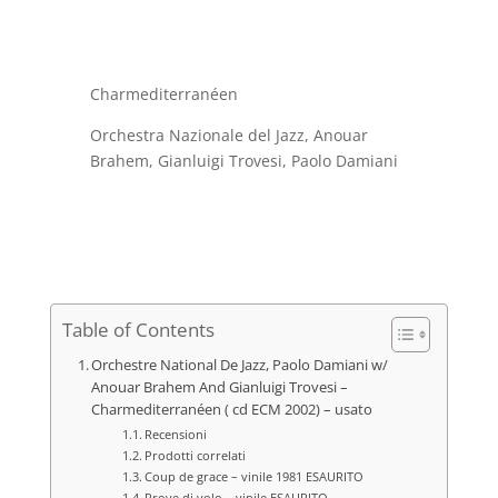
era:
è:
€22,00.
€15,00.
Charmediterranéen
Orchestra Nazionale del Jazz, Anouar
Brahem, Gianluigi Trovesi, Paolo Damiani
Table of Contents
Orchestre National De Jazz, Paolo Damiani w/
Anouar Brahem And Gianluigi Trovesi –
Charmediterranéen ( cd ECM 2002) – usato
Recensioni
Prodotti correlati
Coup de grace – vinile 1981 ESAURITO
Prove di volo – vinile ESAURITO