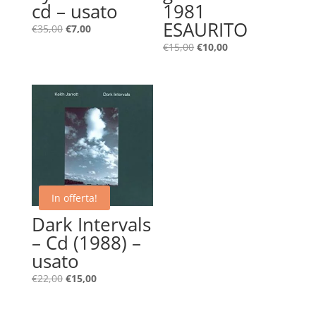
cd – usato
1981
ESAURITO
Il
Il
€
35,00
€
7,00
prezzo
prezzo
Il
Il
€
15,00
€
10,00
originale
attuale
prezzo
prezzo
era:
è:
originale
attuale
€35,00.
€7,00.
era:
è:
€15,00.
€10,00.
In offerta!
Dark Intervals
– Cd (1988) –
usato
Il
Il
€
22,00
€
15,00
prezzo
prezzo
originale
attuale