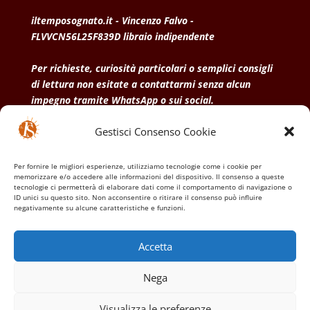
iltemposognato.it - Vincenzo Falvo -
FLVVCN56L25F839D libraio indipendente
Per richieste, curiosità particolari o semplici consigli
di lettura non esitate a contattarmi senza alcun
impegno tramite WhatsApp o sui social.
Gestisci Consenso Cookie
• Condizioni generali di vendita
• Privacy Policy
•
Politica dei cookies
Per fornire le migliori esperienze, utilizziamo tecnologie come i cookie per
memorizzare e/o accedere alle informazioni del dispositivo. Il consenso a queste
tecnologie ci permetterà di elaborare dati come il comportamento di navigazione o
ID unici su questo sito. Non acconsentire o ritirare il consenso può influire
negativamente su alcune caratteristiche e funzioni.
Accetta
Nega
Visualizza le preferenze