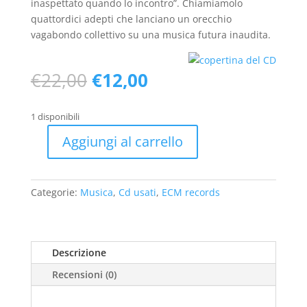
inaspettato quando lo incontro”. Chiamiamolo
quattordici adepti che lanciano un orecchio
vagabondo collettivo su una musica futura inaudita.
Il
Il
€
22,00
€
12,00
prezzo
prezzo
originale
attuale
1 disponibili
era:
è:
€22,00.
€12,00.
Aggiungi al carrello
Orchestre
National
De
Categorie:
Musica
,
Cd usati
,
ECM records
Jazz,
Paolo
Damiani
w/
Descrizione
Anouar
Recensioni (0)
Brahem
And
Gianluigi