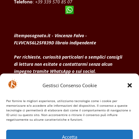
Telefono
:
+39 339 570 85 07
iltemposognato.it - Vincenzo Falvo -
FLVVCN56L25F839D libraio indipendente
Per richieste, curiosità particolari o semplici consigli
di lettura non esitate a contattarmi senza alcun
impegno tramite WhatsApp o sui social.
Gestisci Consenso Cookie
• Condizioni generali di vendita
• Privacy Policy
•
Politica dei cookies
Per fornire le migliori esperienze, utilizziamo tecnologie come i cookie per
memorizzare e/o accedere alle informazioni del dispositivo. Il consenso a queste
tecnologie ci permetterà di elaborare dati come il comportamento di navigazione o
ID unici su questo sito. Non acconsentire o ritirare il consenso può influire
negativamente su alcune caratteristiche e funzioni.
Accetta