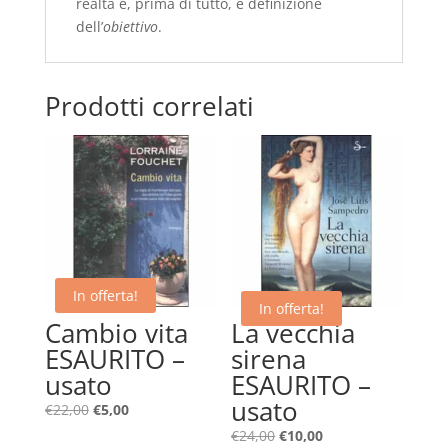
realtà e, prima di tutto, è definizione
dell’
obiettivo
.
Prodotti correlati
In offerta!
In offerta!
Cambio vita
La vecchia
ESAURITO –
sirena
usato
ESAURITO –
usato
Il
Il
€
22,00
€
5,00
prezzo
prezzo
Il
Il
€
24,00
€
10,00