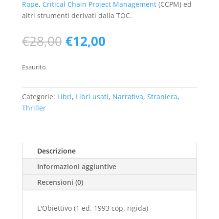
Rope
,
Critical Chain Project Management
(CCPM) ed
altri strumenti derivati dalla TOC.
Il
Il
€
28,00
€
12,00
prezzo
prezzo
originale
attuale
Esaurito
era:
è:
€28,00.
€12,00.
Categorie:
Libri
,
Libri usati
,
Narrativa
,
Straniera
,
Thriller
Descrizione
Informazioni aggiuntive
Recensioni (0)
L'Obiettivo (1 ed. 1993 cop. rigida)