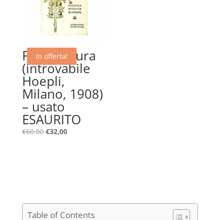
Frutticoltura
In offerta!
(introvabile
Hoepli,
Milano, 1908)
– usato
ESAURITO
Il
Il
€
60,00
€
32,00
prezzo
prezzo
originale
attuale
era:
è:
€60,00.
€32,00.
Table of Contents