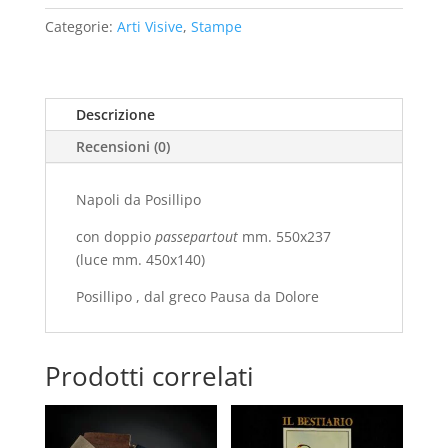
Posillipo
Categorie:
Arti Visive
,
Stampe
quantità
Descrizione
Recensioni (0)
Napoli da Posillipo
con doppio
passepartout
mm. 550x237
(luce mm. 450x140)
Posillipo , dal greco Pausa da Dolore
Prodotti correlati