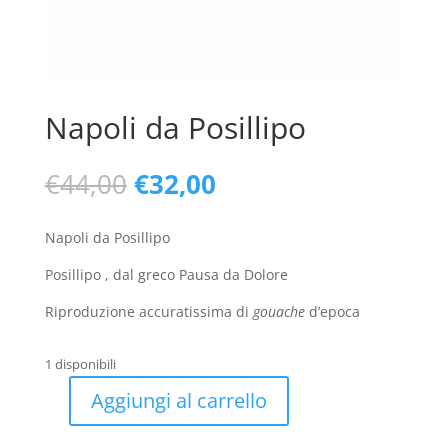
Napoli da Posillipo
Il
Il
€
44,00
€
32,00
prezzo
prezzo
originale
attuale
Napoli da Posillipo
era:
è:
€44,00.
€32,00.
Posillipo , dal greco Pausa da Dolore
Riproduzione accuratissima di
gouache
d’epoca
1 disponibili
Aggiungi al carrello
Napoli
da