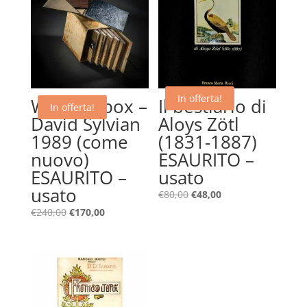
In offerta!
Weatherbox –
Il bestiario di
In offerta!
David Sylvian
Aloys Zötl
1989 (come
(1831-1887)
nuovo)
ESAURITO –
ESAURITO –
usato
usato
Il
Il
€
80,00
€
48,00
prezzo
prezzo
Il
Il
€
240,00
€
170,00
originale
attuale
prezzo
prezzo
era:
è:
originale
attuale
€80,00.
€48,00.
era:
è:
€240,00.
€170,00.