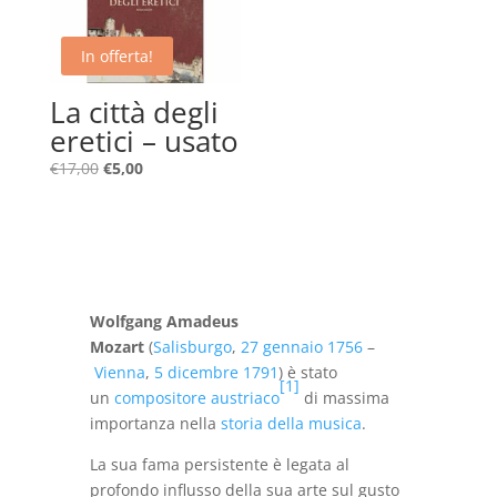
In offerta!
La città degli
eretici – usato
Il
Il
€
17,00
€
5,00
prezzo
prezzo
originale
attuale
era:
è:
€17,00.
€5,00.
Wolfgang Amadeus
Mozart
(
Salisburgo
,
27 gennaio
1756
–
Vienna
,
5 dicembre
1791
) è stato
[
1
]
un
compositore
austriaco
di massima
importanza nella
storia della musica
.
La sua fama persistente è legata al
profondo influsso della sua arte sul gusto