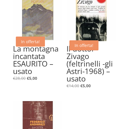
In offerta!
In offerta!
La montagna
Il dottor
incantata
Zivago
ESAURITO –
(feltrinelli -gli
usato
Astri-1968) –
usato
Il
Il
€
28,00
€
5,00
prezzo
prezzo
Il
Il
€
14,00
€
5,00
originale
attuale
prezzo
prezzo
era:
è:
originale
attuale
€28,00.
€5,00.
era:
è:
€14,00.
€5,00.