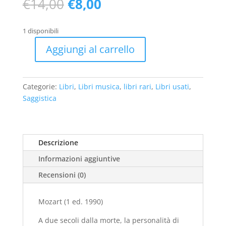
Il
Il
€
14,00
€
8,00
prezzo
prezzo
originale
attuale
1 disponibili
era:
è:
€14,00.
€8,00.
Aggiungi al carrello
Mozart
(1
ed.
Categorie:
Libri
,
Libri musica
,
libri rari
,
Libri usati
,
1990)
Saggistica
-
usato
quantità
Descrizione
Informazioni aggiuntive
Recensioni (0)
Mozart (1 ed. 1990)
A due secoli dalla morte, la personalità di