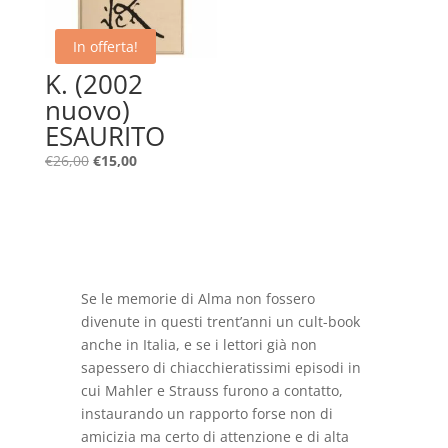
In offerta!
K. (2002
nuovo)
ESAURITO
Il
Il
€
26,00
€
15,00
prezzo
prezzo
originale
attuale
era:
è:
€26,00.
€15,00.
Se le memorie di Alma non fossero
divenute in questi trent’anni un cult-book
anche in Italia, e se i lettori già non
sapessero di chiacchieratissimi episodi in
cui Mahler e Strauss furono a contatto,
instaurando un rapporto forse non di
amicizia ma certo di attenzione e di alta