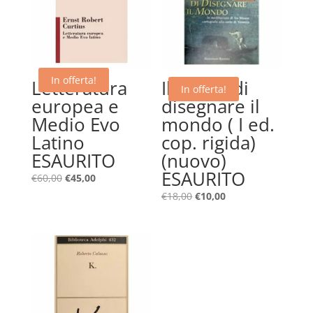
In offerta!
Letteratura
Il sogno di
In offerta!
europea e
disegnare il
Medio Evo
mondo ( I ed.
Latino
cop. rigida)
ESAURITO
(nuovo)
ESAURITO
Il
Il
€
60,00
€
45,00
prezzo
prezzo
Il
Il
€
18,00
€
10,00
originale
attuale
prezzo
prezzo
era:
è:
originale
attuale
€60,00.
€45,00.
era:
è:
€18,00.
€10,00.