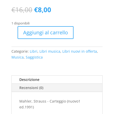
Il
Il
€
16,00
€
8,00
prezzo
prezzo
originale
attuale
1 disponibili
era:
è:
€16,00.
€8,00.
Aggiungi al carrello
Mahler,
Strauss
-
Categorie:
Libri
,
Libri musica
,
Libri nuovi in offerta
,
Carteggio
Musica
,
Saggistica
(nuovo1
ed.1991)
quantità
Descrizione
Recensioni (0)
Mahler, Strauss - Carteggio (nuovo1
ed.1991)