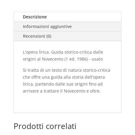
origini
al
Descrizione
Novecento
Informazioni aggiuntive
(1
ed.
Recensioni (0)
1986)
-
L'opera lirica. Guida storico-critica dalle
usato
origini al Novecento (1 ed. 1986) - usato
quantità
Si tratta di un testo di natura storico-critica
che offre una guida alla storia dell'opera
lirica, partendo dalle sue origini fino ad
arrivare a trattare il Novecento e oltre.
Prodotti correlati