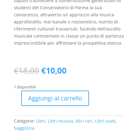
saputo trasmettere a numerosissime generazioni di
studenti del Conservatorio di Parma la sua
conoscenza, attraverso un approccio alla musica
approfondito, mai banale o nozionistico, nutrito di
riferimenti culturali trasversali, facendo dell’ascolto
musicale commentato in classe un punto di partenza
imprescindibile per affrontare la prospettiva storica.
Il
Il
€
18,00
€
10,00
prezzo
prezzo
originale
attuale
1 disponibili
era:
è:
€18,00.
€10,00.
Aggiungi al carrello
L'opera
lirica.
Guida
Categorie:
Libri
,
Libri musica
,
libri rari
,
Libri usati
,
storico-
Saggistica
critica
dalle