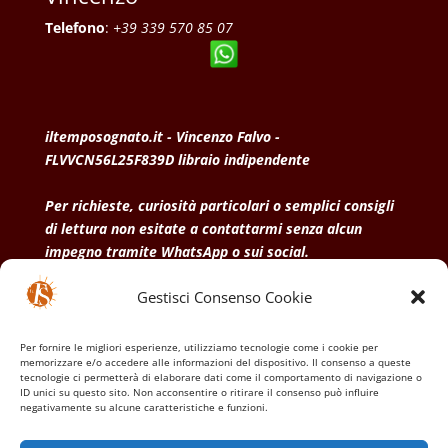
Telefono
:
+39 339 570 85 07
iltemposognato.it - Vincenzo Falvo -
FLVVCN56L25F839D libraio indipendente
Per richieste, curiosità particolari o semplici consigli
di lettura non esitate a contattarmi senza alcun
impegno tramite WhatsApp o sui social.
Gestisci Consenso Cookie
• Condizioni generali di vendita
• Privacy Policy
•
Politica dei cookies
Per fornire le migliori esperienze, utilizziamo tecnologie come i cookie per
memorizzare e/o accedere alle informazioni del dispositivo. Il consenso a queste
tecnologie ci permetterà di elaborare dati come il comportamento di navigazione o
ID unici su questo sito. Non acconsentire o ritirare il consenso può influire
negativamente su alcune caratteristiche e funzioni.