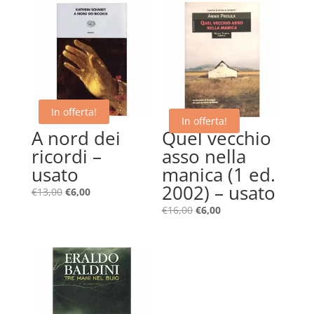
In offerta!
In offerta!
A nord dei
Quel vecchio
ricordi –
asso nella
usato
manica (1 ed.
2002) – usato
Il
Il
€
13,00
€
6,00
prezzo
prezzo
Il
Il
€
16,00
€
6,00
originale
attuale
prezzo
prezzo
era:
è:
originale
attuale
€13,00.
€6,00.
era:
è:
€16,00.
€6,00.