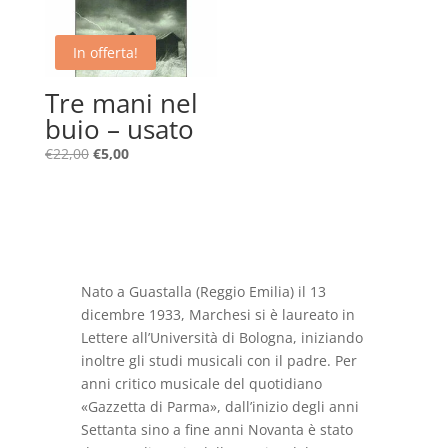
In offerta!
Tre mani nel
buio – usato
Il
Il
€
22,00
€
5,00
prezzo
prezzo
originale
attuale
era:
è:
€22,00.
€5,00.
Nato a Guastalla (Reggio Emilia) il 13
dicembre 1933, Marchesi si è laureato in
Lettere all’Università di Bologna, iniziando
inoltre gli studi musicali con il padre. Per
anni critico musicale del quotidiano
«Gazzetta di Parma», dall’inizio degli anni
Settanta sino a fine anni Novanta è stato