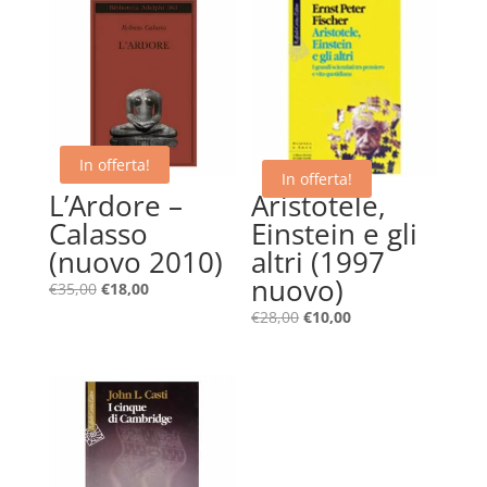
In offerta!
In offerta!
L’Ardore –
Aristotele,
Calasso
Einstein e gli
(nuovo 2010)
altri (1997
nuovo)
Il
Il
€
35,00
€
18,00
prezzo
prezzo
Il
Il
€
28,00
€
10,00
originale
attuale
prezzo
prezzo
era:
è:
originale
attuale
€35,00.
€18,00.
era:
è:
€28,00.
€10,00.