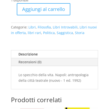
1 disponibili
era:
è:
€43,00.
€28,00.
Aggiungi al carrello
Lo
specchio
della
Categorie:
Libri
,
Filosofia
,
Libri Introvabili
,
Libri nuovi
vita.
in offerta
,
libri rari
,
Politica
,
Saggistica
,
Storia
Napoli:
antropologia
della
città
Descrizione
teatrale
Recensioni (0)
(nuovo
-
1
Lo specchio della vita. Napoli: antropologia
ed.
della città teatrale (nuovo - 1 ed. 1992)
1992)
quantità
Prodotti correlati