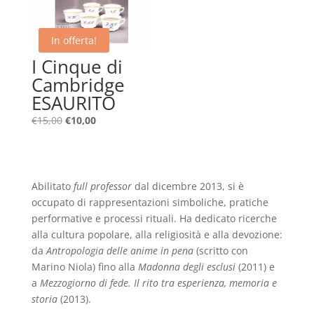
In offerta!
I Cinque di
Cambridge
ESAURITO
Il
Il
€
15,00
€
10,00
prezzo
prezzo
originale
attuale
era:
è:
€15,00.
€10,00.
Abilitato
full professor
dal dicembre 2013, si è
occupato di rappresentazioni simboliche, pratiche
performative e processi rituali. Ha dedicato ricerche
alla cultura popolare, alla religiosità e alla devozione:
da
Antropologia delle anime in pena
(scritto con
Marino Niola) fino alla
Madonna degli esclusi
(2011) e
a
Mezzogiorno di fede. Il rito tra esperienza, memoria e
storia
(2013).