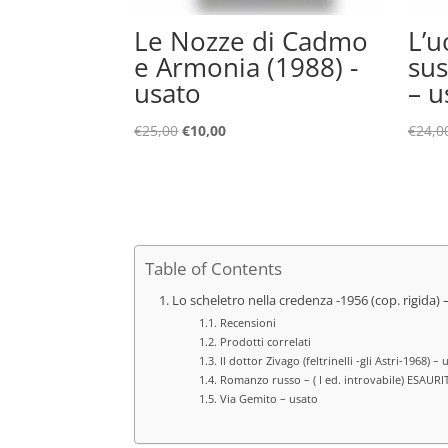
Le Nozze di Cadmo
L’
e Armonia (1988) -
sus
usato
– u
Il
Il
€
25,00
€
10,00
€
24,0
prezzo
prezzo
originale
attuale
era:
è:
€25,00.
€10,00.
Table of Contents
Lo scheletro nella credenza -1956 (cop. rigida) 
Recensioni
Prodotti correlati
Il dottor Zivago (feltrinelli -gli Astri-1968) – 
Romanzo russo – ( I ed. introvabile) ESAURI
Via Gemito – usato