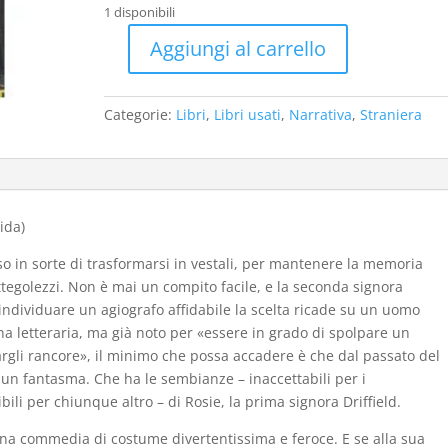
originale
attuale
1 disponibili
era:
è:
Aggiungi al carrello
€15,00.
€8,00.
Lo
scheletro
nella
Categorie:
Libri
,
Libri usati
,
Narrativa
,
Straniera
credenza
-1956
(cop.
rigida)
-
ida)
usato
sso in sorte di trasformarsi in vestali, per mantenere la memoria
quantità
ettegolezzi. Non è mai un compito facile, e la seconda signora
 individuare un agiografo affidabile la scelta ricade su un uomo
a letteraria, ma già noto per «essere in grado di spolpare un
argli rancore», il minimo che possa accadere è che dal passato del
 un fantasma. Che ha le sembianze – inaccettabili per i
ibili per chiunque altro – di Rosie, la prima signora Driffield.
a commedia di costume divertentissima e feroce. E se alla sua