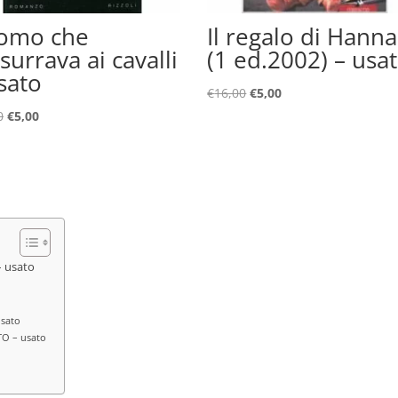
uomo che
Il regalo di Hann
surrava ai cavalli
(1 ed.2002) – usa
sato
Il
Il
€
16,00
€
5,00
prezzo
prezzo
Il
Il
0
€
5,00
originale
attuale
prezzo
prezzo
era:
è:
originale
attuale
€16,00.
€5,00.
era:
è:
€24,00.
€5,00.
– usato
usato
TO – usato