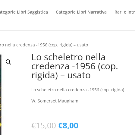
tegorie Libri Saggistica
Categorie Libri Narrativa
Rari e int
ro nella credenza -1956 (cop. rigida) – usato
Lo scheletro nella
credenza -1956 (cop.
rigida) – usato
Lo scheletro nella credenza -1956 (cop. rigida)
W. Somerset Maugham
Il
Il
€
15,00
€
8,00
prezzo
prezzo