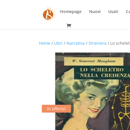
Homepage
Nuovi
Usati
Ca
Home
/
Libri
/
Narrativa
/
Straniera
/ Lo schelet
In offerta!