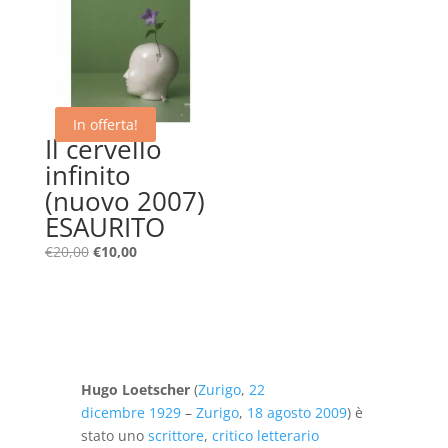
In offerta!
Il cervello
infinito
(nuovo 2007)
ESAURITO
Il
Il
€
20,00
€
10,00
prezzo
prezzo
originale
attuale
era:
è:
€20,00.
€10,00.
Hugo Loetscher
(
Zurigo
,
22
dicembre
1929
–
Zurigo
,
18 agosto
2009
) è
stato uno
scrittore
,
critico letterario