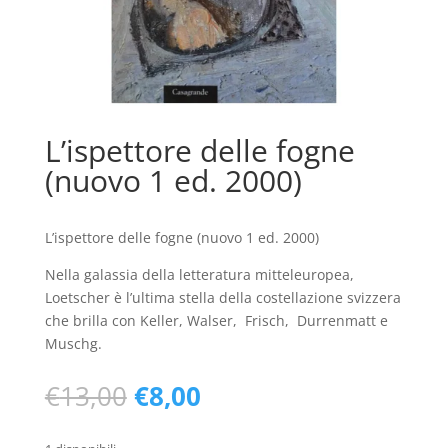
L’ispettore delle fogne
(nuovo 1 ed. 2000)
L’ispettore delle fogne (nuovo 1 ed. 2000)
Nella galassia della letteratura mitteleuropea,
Loetscher è l’ultima stella della costellazione svizzera
che brilla con Keller, Walser, Frisch, Durrenmatt e
Muschg.
Il
Il
€
13,00
€
8,00
prezzo
prezzo
originale
attuale