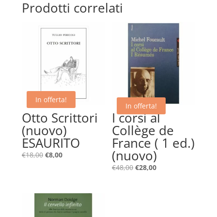
Prodotti correlati
In offerta!
In offerta!
Otto Scrittori
I corsi al
(nuovo)
Collège de
ESAURITO
France ( 1 ed.)
(nuovo)
Il
Il
€
18,00
€
8,00
prezzo
prezzo
Il
Il
€
48,00
€
28,00
originale
attuale
prezzo
prezzo
era:
è:
originale
attuale
€18,00.
€8,00.
era:
è:
€48,00.
€28,00.