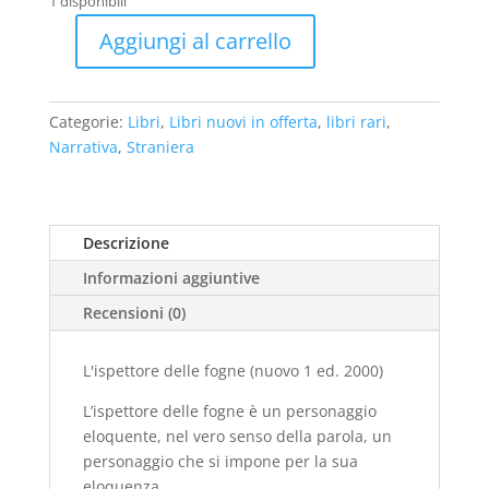
1 disponibili
era:
è:
€13,00.
€8,00.
Aggiungi al carrello
L'ispettore
delle
fogne
Categorie:
Libri
,
Libri nuovi in offerta
,
libri rari
,
(nuovo
Narrativa
,
Straniera
1
ed.
2000)
quantità
Descrizione
Informazioni aggiuntive
Recensioni (0)
L'ispettore delle fogne (nuovo 1 ed. 2000)
L’ispettore delle fogne è un personaggio
eloquente, nel vero senso della parola, un
personaggio che si impone per la sua
eloquenza.