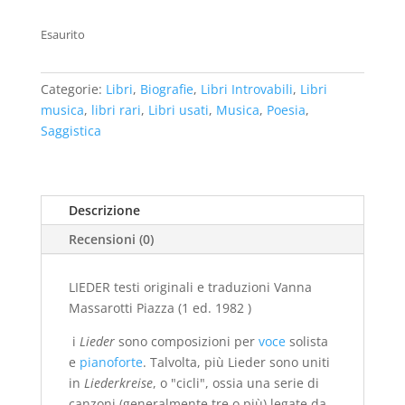
prezzo
prezzo
originale
attuale
Esaurito
era:
è:
€70,00.
€28,00.
Categorie:
Libri
,
Biografie
,
Libri Introvabili
,
Libri
musica
,
libri rari
,
Libri usati
,
Musica
,
Poesia
,
Saggistica
Descrizione
Recensioni (0)
LIEDER testi originali e traduzioni Vanna
Massarotti Piazza (1 ed. 1982 )
i
Lieder
sono composizioni per
voce
solista
e
pianoforte
. Talvolta, più Lieder sono uniti
in
Liederkreise
, o "cicli", ossia una serie di
canzoni (generalmente tre o più) legate da