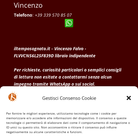
Vincenzo
Telefono
:
+39 339 570 85 07
iltemposognato.it - Vincenzo Falvo -
FLVVCN56L25F839D libraio indipendente
Per richieste, curiosità particolari o semplici consigli
di lettura non esitate a contattarmi senza alcun
impegno tramite WhatsApp o sui social.
Gestisci Consenso Cookie
• Condizioni generali di vendita
• Privacy Policy
•
Politica dei cookies
Per fornire le migliori esperienze, utilizziamo tecnologie come i cookie per
memorizzare e/o accedere alle informazioni del dispositivo. Il consenso a queste
tecnologie ci permetterà di elaborare dati come il comportamento di navigazione o
ID unici su questo sito. Non acconsentire o ritirare il consenso può influire
negativamente su alcune caratteristiche e funzioni.