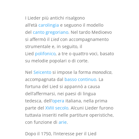
€17,00.
€5,00.
I Lieder più antichi risalgono
all’età
carolingia
e seguono il modello
del
canto gregoriano
. Nel tardo Medioevo
si affermò il
Lied
con accompagnamento
strumentale e, in seguito, il
Lied
polifonico
, a tre o quattro voci, basato
su melodie popolari o di corte.
Nel
Seicento
si impose la forma
monodica
,
accompagnata dal
basso continuo
. La
fortuna del Lied si appannò a causa
dell’affermarsi, nei paesi di lingua
tedesca, dell’
opera
italiana, nella prima
parte del
XVIII secolo
. Alcuni Lieder furono
tuttavia inseriti nelle partiture operistiche,
con funzione di
arie
.
Dopo il 1750, l’interesse per il Lied