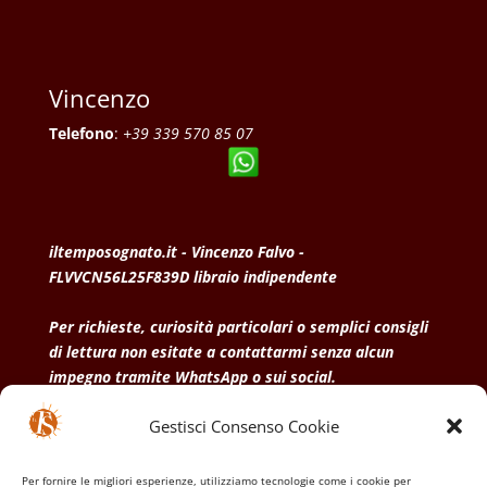
Vincenzo
Telefono
:
+39 339 570 85 07
iltemposognato.it - Vincenzo Falvo -
FLVVCN56L25F839D libraio indipendente
Per richieste, curiosità particolari o semplici consigli
di lettura non esitate a contattarmi senza alcun
impegno tramite WhatsApp o sui social.
Gestisci Consenso Cookie
• Condizioni generali di vendita
• Privacy Policy
•
Politica dei cookies
Per fornire le migliori esperienze, utilizziamo tecnologie come i cookie per