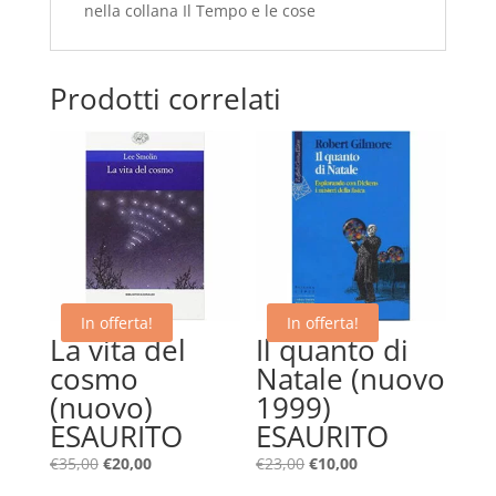
nella collana Il Tempo e le cose
Prodotti correlati
In offerta!
In offerta!
La vita del
Il quanto di
cosmo
Natale (nuovo
(nuovo)
1999)
ESAURITO
ESAURITO
Il
Il
Il
Il
€
35,00
€
20,00
€
23,00
€
10,00
prezzo
prezzo
prezzo
prezzo