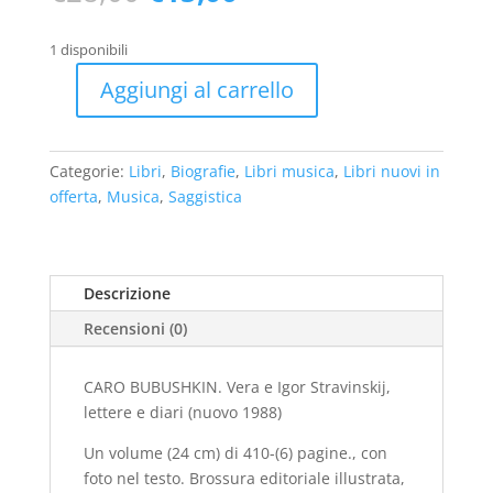
prezzo
prezzo
originale
attuale
1 disponibili
era:
è:
€28,00.
€15,00.
Aggiungi al carrello
CARO
BUBUSHKIN.
Vera
Categorie:
Libri
,
Biografie
,
Libri musica
,
Libri nuovi in
e
offerta
,
Musica
,
Saggistica
Igor
Stravinskij,
lettere
e
Descrizione
diari
Recensioni (0)
(nuovo
1988)
quantità
CARO BUBUSHKIN. Vera e Igor Stravinskij,
lettere e diari (nuovo 1988)
Un volume (24 cm) di 410-(6) pagine., con
foto nel testo. Brossura editoriale illustrata,