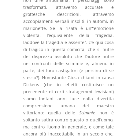
non dire antiumana: i personaggi sono
trasformati, attraverso accurate e
grottesche descrizioni, attraverso
accoppiamenti verbali insoliti, in automi, in
marionette. Se la risata è un’"emozione
violenta, l’equivalente della tragedia,
laddove la tragedia è assente", c’è qualcosa
di tragico in questa comicità, che si nutre
del disprezzo assoluto che l’autore nutre
nei confronti delle scimmie e, almeno in
parte, dei loro castigatori (e persino di se
stesso?). Nonostante Giosa chiami in causa
Dickens (che in effetti costituisce un
precedente di certi stratagemmi lewisiani)
siamo lontani anni luce dalla divertita
comprensione umana del maestro
vittoriano: quella delle
Scimmie
non è
soltanto satira contro questo o quell’uomo,
ma contro l’uomo in generale, e come tale
ancora più inaccettabile in un secolo che,