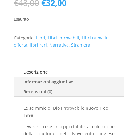
Il
Il
€
48,00
€
32,00
prezzo
prezzo
originale
attuale
Esaurito
era:
è:
€48,00.
€32,00.
Categorie:
Libri
,
Libri Introvabili
,
Libri nuovi in
offerta
,
libri rari
,
Narrativa
,
Straniera
Descrizione
Informazioni aggiuntive
Recensioni (0)
Le scimmie di Dio (introvabile nuovo 1 ed.
1998)
Lewis si rese insopportabile a coloro che
della cultura del Novecento inglese