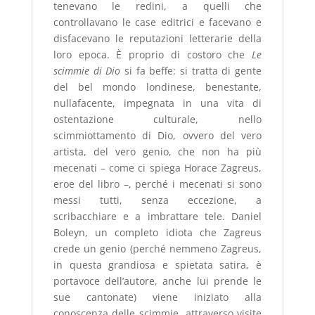
tenevano le redini, a quelli che
controllavano le case editrici e facevano e
disfacevano le reputazioni letterarie della
loro epoca. È proprio di costoro che
Le
scimmie di Dio
si fa beffe: si tratta di gente
del bel mondo londinese, benestante,
nullafacente, impegnata in una vita di
ostentazione culturale, nello
scimmiottamento di Dio, ovvero del vero
artista, del vero genio, che non ha più
mecenati – come ci spiega Horace Zagreus,
eroe del libro –, perché i mecenati si sono
messi tutti, senza eccezione, a
scribacchiare e a imbrattare tele. Daniel
Boleyn, un completo idiota che Zagreus
crede un genio (perché nemmeno Zagreus,
in questa grandiosa e spietata satira, è
portavoce dell’autore, anche lui prende le
sue cantonate) viene iniziato alla
conoscenza delle scimmie, attraverso visite