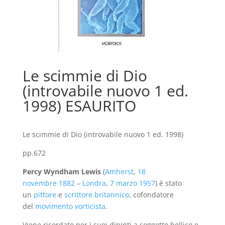
Le scimmie di Dio
(introvabile nuovo 1 ed.
1998) ESAURITO
Le scimmie di Dio (introvabile nuovo 1 ed. 1998)
pp.672
Percy Wyndham Lewis
(
Amherst
,
18
novembre
1882
–
Londra
,
7 marzo
1957
) è stato
un
pittore
e
scrittore
britannico
, cofondatore
del
movimento vorticista
.
Viene ricordato per i suoi dipinti a soggetto bellico e