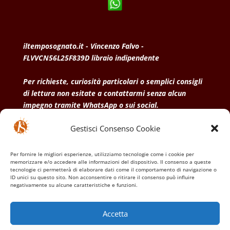
iltemposognato.it - Vincenzo Falvo -
FLVVCN56L25F839D libraio indipendente
Per richieste, curiosità particolari o semplici consigli
di lettura non esitate a contattarmi senza alcun
impegno tramite WhatsApp o sui social.
Gestisci Consenso Cookie
• Condizioni generali di vendita
• Privacy Policy
•
Politica dei cookies
Per fornire le migliori esperienze, utilizziamo tecnologie come i cookie per
memorizzare e/o accedere alle informazioni del dispositivo. Il consenso a queste
tecnologie ci permetterà di elaborare dati come il comportamento di navigazione o
ID unici su questo sito. Non acconsentire o ritirare il consenso può influire
negativamente su alcune caratteristiche e funzioni.
Accetta