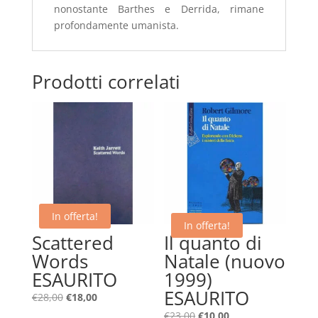
nonostante Barthes e Derrida, rimane
profondamente umanista.
Prodotti correlati
In offerta!
In offerta!
Scattered
Il quanto di
Words
Natale (nuovo
ESAURITO
1999)
ESAURITO
Il
Il
€
28,00
€
18,00
prezzo
prezzo
Il
Il
€
23,00
€
10,00