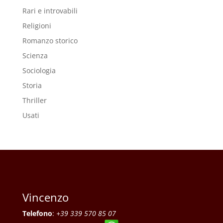
Rari e introvabili
Religioni
Romanzo storico
Scienza
Sociologia
Storia
Thriller
Usati
Vincenzo
Telefono
:
+39 339 570 85 07