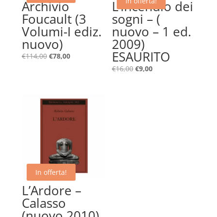
In offerta!
Archivio
L’incendio dei
Foucault (3
sogni – (
Volumi-I ediz.
nuovo – 1 ed.
nuovo)
2009)
ESAURITO
Il
Il
€
114,00
€
78,00
prezzo
prezzo
Il
Il
€
16,00
€
9,00
originale
attuale
prezzo
prezzo
era:
è:
originale
attuale
€114,00.
€78,00.
era:
è:
€16,00.
€9,00.
In offerta!
L’Ardore –
Calasso
(nuovo 2010)