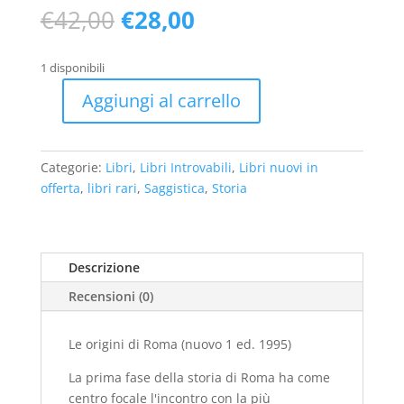
Il
Il
€
42,00
€
28,00
prezzo
prezzo
originale
attuale
1 disponibili
era:
è:
€42,00.
€28,00.
Aggiungi al carrello
Le
origini
di
Categorie:
Libri
,
Libri Introvabili
,
Libri nuovi in
Roma
offerta
,
libri rari
,
Saggistica
,
Storia
(nuovo
1
ed.
1995)
Descrizione
quantità
Recensioni (0)
Le origini di Roma (nuovo 1 ed. 1995)
La prima fase della storia di Roma ha come
centro focale l'incontro con la più