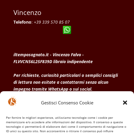
Vincenzo
Telefono
:
+39 339 570 85 07
iltemposognato.it - Vincenzo Falvo -
FLVVCN56L25F839D libraio indipendente
Per richieste, curiosità particolari o semplici consigli
di lettura non esitate a contattarmi senza alcun
impegno tramite WhatsApp o sui social.
Gestisci Consenso Cookie
• Condizioni generali di vendita
• Privacy Policy
•
Politica dei cookies
Per fornire le migliori esperienze, utilizziamo tecnologie come i cookie per
memorizzare e/o accedere alle informazioni del dispositivo. Il consenso a queste
tecnologie ci permetterà di elaborare dati come il comportamento di navigazione o
ID unici su questo sito. Non acconsentire o ritirare il consenso può influire