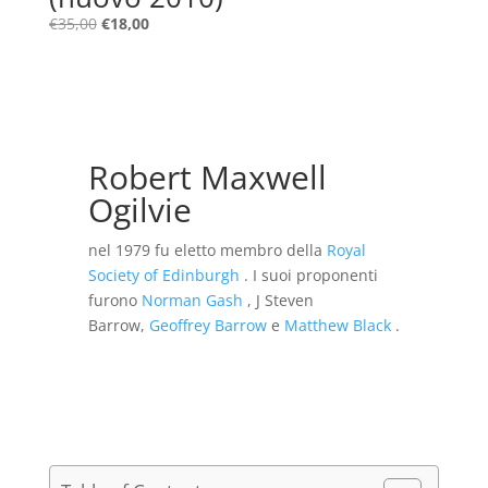
Il
Il
€
35,00
€
18,00
prezzo
prezzo
originale
attuale
era:
è:
€35,00.
€18,00.
Robert Maxwell
Ogilvie
nel 1979 fu eletto membro della
Royal
Society of Edinburgh
. I suoi proponenti
furono
Norman Gash
, J Steven
Barrow,
Geoffrey Barrow
e
Matthew Black
.