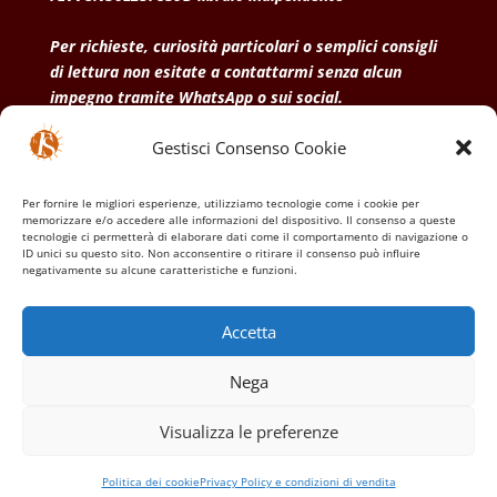
Per richieste, curiosità particolari o semplici consigli
di lettura non esitate a contattarmi senza alcun
impegno tramite WhatsApp o sui social.
Gestisci Consenso Cookie
• Condizioni generali di vendita
• Privacy Policy
•
Politica dei cookies
Per fornire le migliori esperienze, utilizziamo tecnologie come i cookie per
memorizzare e/o accedere alle informazioni del dispositivo. Il consenso a queste
tecnologie ci permetterà di elaborare dati come il comportamento di navigazione o
ID unici su questo sito. Non acconsentire o ritirare il consenso può influire
negativamente su alcune caratteristiche e funzioni.
Accetta
Nega
Visualizza le preferenze
Politica dei cookie
Privacy Policy e condizioni di vendita