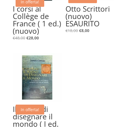
In offerta!
I corsi al
Otto Scrittori
Collège de
(nuovo)
France ( 1 ed.)
ESAURITO
(nuovo)
Il
Il
€
18,00
€
8,00
prezzo
prezzo
Il
Il
€
48,00
€
28,00
originale
attuale
prezzo
prezzo
era:
è:
originale
attuale
€18,00.
€8,00.
era:
è:
€48,00.
€28,00.
Il sogno di
In offerta!
disegnare il
mondo ( I ed.