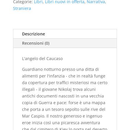
Categorie:
Libri
,
Libri nuovi in offerta
,
Narrativa
,
(nuovo)
Straniera
quantità
Descrizione
Recensioni (0)
L'angelo del Caucaso
Guardiano notturno presso una ditta di
alimenti per l'infanzia - che in realtà funge
da copertura per traffici misteriosi ma certo
illegali - il giovane Nikolaj trova alcuni
antichi documenti nascosti in una vecchia
copia di Guerra e pace: forse è una mappa
che porta a un tesoro sepolto sulle rive del
Mar Caspio. Il nostro generoso e ingenuo
eroe inizia così una picaresca avventura
che dal cimitero di Kiev lo porta nel deserto