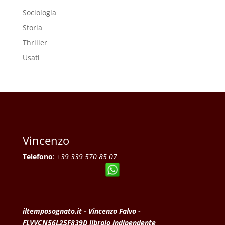
Sociologia
Storia
Thriller
Usati
Vincenzo
Telefono
:
+39 339 570 85 07
iltemposognato.it - Vincenzo Falvo -
FLVVCN56L25F839D libraio indipendente