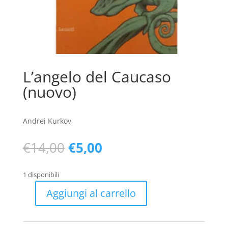
L’angelo del Caucaso
(nuovo)
Andrei Kurkov
Il
Il
€
14,00
€
5,00
prezzo
prezzo
originale
attuale
1 disponibili
era:
è:
€14,00.
€5,00.
Aggiungi al carrello
L'angelo
del
Caucaso