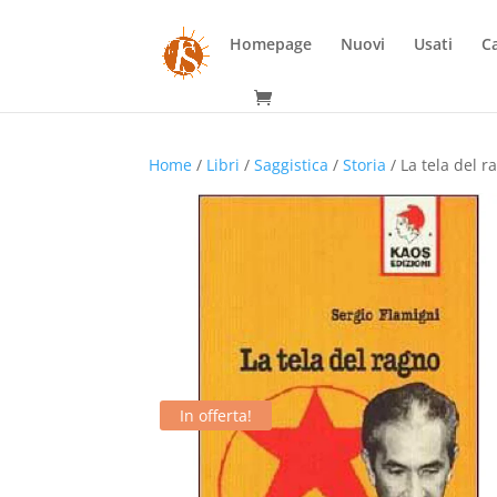
Homepage
Nuovi
Usati
Ca
Home
/
Libri
/
Saggistica
/
Storia
/ La tela del r
In offerta!