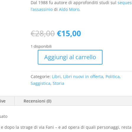
Dal 1988 fu autore di approfonditi studi sul
seques
l’assassinio
di
Aldo Moro
.
Il
Il
€
28,00
€
15,00
prezzo
prezzo
originale
attuale
1 disponibili
era:
è:
Aggiungi al carrello
€28,00.
€15,00.
La
tela
del
Categorie:
Libri
,
Libri nuovi in offerta
,
Politica
,
ragno.
Saggistica
,
Storia
Il
delitto
ive
Recensioni (0)
Moro
(1993)
-
usato
usato
 dopo la strage di via Fani – e ad opera di quali personaggi, resta
quantità