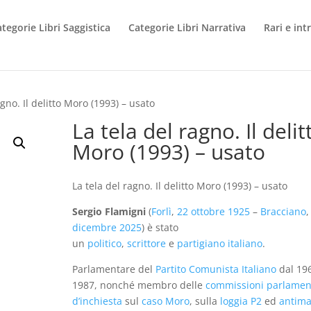
tegorie Libri Saggistica
Categorie Libri Narrativa
Rari e int
agno. Il delitto Moro (1993) – usato
La tela del ragno. Il delit
Moro (1993) – usato
La tela del ragno. Il delitto Moro (1993) – usato
Sergio Flamigni
(
Forlì
,
22 ottobre
1925
–
Bracciano
dicembre
2025
) è stato
un
politico
,
scrittore
e
partigiano
italiano
.
Parlamentare del
Partito Comunista Italiano
dal 196
1987, nonché membro delle
commissioni parlamen
d’inchiesta
sul
caso Moro
, sulla
loggia P2
ed
antima