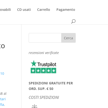
rovabili
CD usati
Carrello
Pagamento
to
recensioni verificate
,
10
SPEDIZIONI GRATUITE PER
ORD. SUP. € 50
8 al
COSTI SPEDIZIONI
tari
fia
.