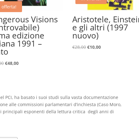
 offerta!
gerous Visions
Aristotele, Einste
introvabile)
e gli altri (1997
ma edizione
nuovo)
liana 1991 –
Il
Il
€
28,00
€
10,00
ato
prezzo
prezzo
originale
attuale
Il
Il
00
€
48,00
era:
è:
prezzo
prezzo
€28,00.
€10,00.
originale
attuale
era:
è:
€135,00.
€48,00.
el PCI, ha basato i suoi studi sulla vasta documentazione
ione alle commissioni parlamentari d’inchiesta (Caso Moro,
 principali esponenti della lettura critica degli anni di