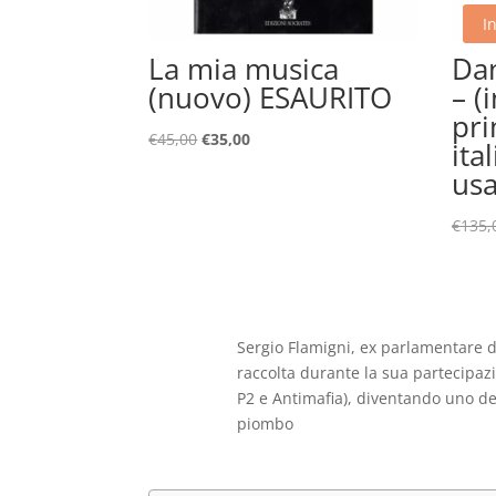
In
La mia musica
Dan
(nuovo) ESAURITO
– (
pri
Il
Il
€
45,00
€
35,00
ita
prezzo
prezzo
us
originale
attuale
era:
è:
€
135,
€45,00.
€35,00.
Sergio Flamigni, ex parlamentare d
raccolta durante la sua partecipaz
P2 e Antimafia), diventando uno dei
piombo