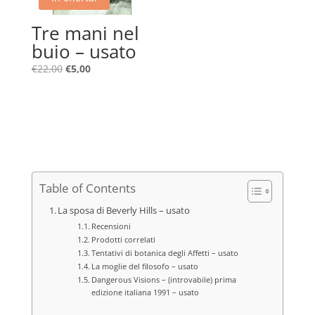
Tre mani nel
buio – usato
Il
Il
€
22,00
€
5,00
prezzo
prezzo
originale
attuale
era:
è:
€22,00.
€5,00.
Table of Contents
La sposa di Beverly Hills – usato
Recensioni
Prodotti correlati
Tentativi di botanica degli Affetti – usato
La moglie del filosofo – usato
Dangerous Visions – (introvabile) prima
edizione italiana 1991 – usato