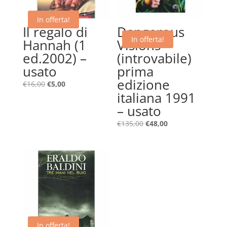
In offerta!
Il regalo di
Dangerous
In offerta!
Hannah (1
Visions –
ed.2002) –
(introvabile)
usato
prima
edizione
Il
Il
€
16,00
€
5,00
italiana 1991
prezzo
prezzo
originale
attuale
– usato
era:
è:
Il
Il
€
135,00
€
48,00
€16,00.
€5,00.
prezzo
prezzo
originale
attuale
era:
è:
€135,00.
€48,00.
In offerta!