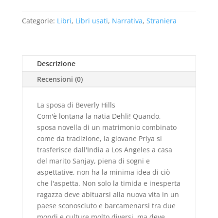
sposa
di
Categorie:
Libri
,
Libri usati
,
Narrativa
,
Straniera
Beverly
Hills
-
usato
Descrizione
quantità
Recensioni (0)
La sposa di Beverly Hills
Com'è lontana la natia Dehli! Quando,
sposa novella di un matrimonio combinato
come da tradizione, la giovane Priya si
trasferisce dall'India a Los Angeles a casa
del marito Sanjay, piena di sogni e
aspettative, non ha la minima idea di ciò
che l'aspetta. Non solo la timida e inesperta
ragazza deve abituarsi alla nuova vita in un
paese sconosciuto e barcamenarsi tra due
mondi e culture molto diversi, ma deve