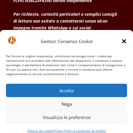
FLVVCN56L25F839D libraio indipendente
Per richieste, curiosità particolari o semplici consigli
di lettura non esitate a contattarmi senza alcun
impegno tramite WhatsApp o sui social.
Gestisci Consenso Cookie
• Condizioni generali di vendita
• Privacy Policy
•
Politica dei cookies
Per fornire le migliori esperienze, utilizziamo tecnologie come i cookie per
memorizzare e/o accedere alle informazioni del dispositivo. Il consenso a queste
tecnologie ci permetterà di elaborare dati come il comportamento di navigazione o
ID unici su questo sito. Non acconsentire o ritirare il consenso può influire
negativamente su alcune caratteristiche e funzioni.
Accetta
Nega
Visualizza le preferenze
Politica dei cookie
Privacy Policy e condizioni di vendita