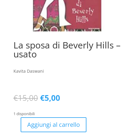
La sposa di Beverly Hills –
usato
Kavita Daswani
Il
Il
€
15,00
€
5,00
prezzo
prezzo
originale
attuale
1 disponibili
era:
è:
€15,00.
€5,00.
Aggiungi al carrello
La