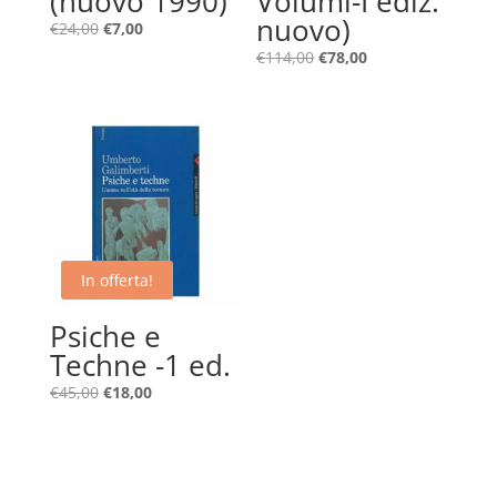
(nuovo 1990)
Volumi-I ediz.
nuovo)
Il
Il
€
24,00
€
7,00
prezzo
prezzo
Il
Il
€
114,00
€
78,00
originale
attuale
prezzo
prezzo
era:
è:
originale
attuale
€24,00.
€7,00.
era:
è:
€114,00.
€78,00.
In offerta!
Psiche e
Techne -1 ed.
Il
Il
€
45,00
€
18,00
prezzo
prezzo
originale
attuale
era:
è:
€45,00.
€18,00.