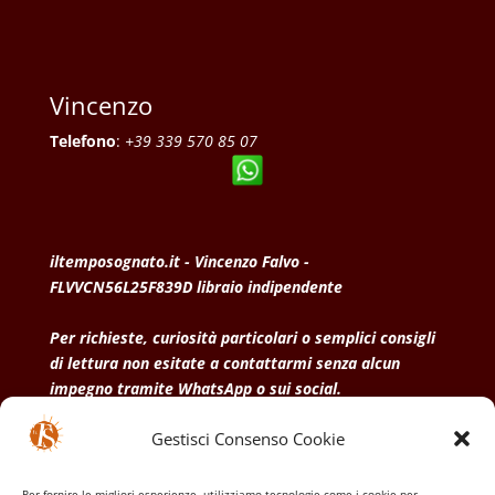
Vincenzo
Telefono
:
+39 339 570 85 07
iltemposognato.it - Vincenzo Falvo -
FLVVCN56L25F839D libraio indipendente
Per richieste, curiosità particolari o semplici consigli
di lettura non esitate a contattarmi senza alcun
impegno tramite WhatsApp o sui social.
Gestisci Consenso Cookie
• Condizioni generali di vendita
• Privacy Policy
•
Politica dei cookies
Per fornire le migliori esperienze, utilizziamo tecnologie come i cookie per