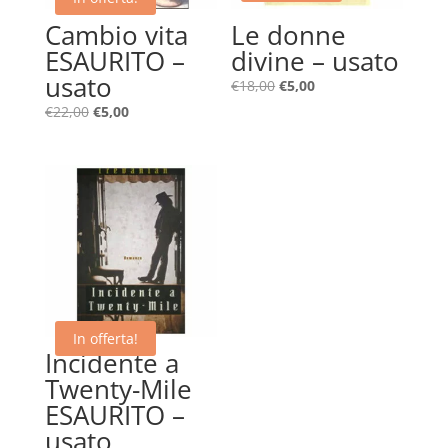
Cambio vita
Le donne
ESAURITO –
divine – usato
usato
Il
Il
€
18,00
€
5,00
prezzo
prezzo
Il
Il
€
22,00
€
5,00
originale
attuale
prezzo
prezzo
era:
è:
originale
attuale
€18,00.
€5,00.
era:
è:
€22,00.
€5,00.
In offerta!
Incidente a
Twenty-Mile
ESAURITO –
usato