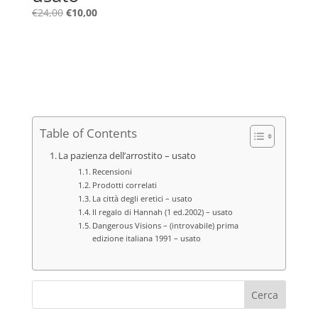
Il
Il
€
24,00
€
10,00
prezzo
prezzo
originale
attuale
era:
è:
€24,00.
€10,00.
Table of Contents
La pazienza dell’arrostito – usato
Recensioni
Prodotti correlati
La città degli eretici – usato
Il regalo di Hannah (1 ed.2002) – usato
Dangerous Visions – (introvabile) prima
edizione italiana 1991 – usato