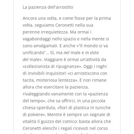
La pazienza dell'arrostito
Ancora una volta, e come fosse per la prima
volta, seguiamo Ceronetti nella sua
perenne irrequietezza. Ma ormai i
vagabondaggi nello spazio e nella mente si
sono amalgamati. E anche «“Il mondo si va
unificando”... Sì, ma
nel
male e
in vista
del
male». Viaggiare è ormai un’attività da
«collezionista di ripugnanze». Oggi i roghi
di invisibili inquisitori «ci arrostiscono con
tacita, misteriosa lentezza». E non rimane
allora che esercitare la pazienza,
rivaleggiando vanamente con la «pazienza
del tempo», che sa offrirci, in una piccola
chiesa sperduta, «fiori di plastica in tuniche
di polvere». Mentre è sempre un segnale di
vitalità il guizzo del comico: basta allora che
Ceronetti elenchi i regali ricevuti nel corso