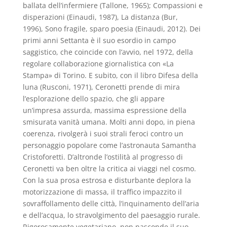
ballata dell’infermiere (Tallone, 1965); Compassioni e
disperazioni (Einaudi, 1987), La distanza (Bur,
1996), Sono fragile, sparo poesia (Einaudi, 2012). Dei
primi anni Settanta è il suo esordio in campo
saggistico, che coincide con l’avvio, nel 1972, della
regolare collaborazione giornalistica con «La
Stampa» di Torino. E subito, con il libro Difesa della
luna (Rusconi, 1971), Ceronetti prende di mira
l’esplorazione dello spazio, che gli appare
un’impresa assurda, massima espressione della
smisurata vanità umana. Molti anni dopo, in piena
coerenza, rivolgerà i suoi strali feroci contro un
personaggio popolare come l’astronauta Samantha
Cristoforetti. D’altronde l’ostilità al progresso di
Ceronetti va ben oltre la critica ai viaggi nel cosmo.
Con la sua prosa estrosa e disturbante deplora la
motorizzazione di massa, il traffico impazzito il
sovraffollamento delle città, l’inquinamento dell’aria
e dell’acqua, lo stravolgimento del paesaggio rurale.
Rigorosamente vegetariano, non nasconde il suo