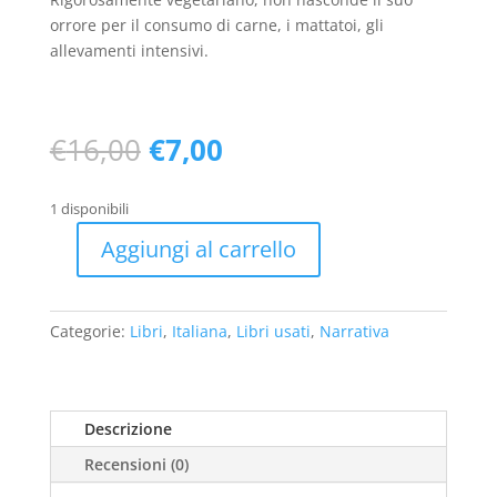
orrore per il consumo di carne, i mattatoi, gli
allevamenti intensivi.
Il
Il
€
16,00
€
7,00
prezzo
prezzo
originale
attuale
1 disponibili
era:
è:
€16,00.
€7,00.
Aggiungi al carrello
La
pazienza
dell'arrostito
Categorie:
Libri
,
Italiana
,
Libri usati
,
Narrativa
-
usato
quantità
Descrizione
Recensioni (0)