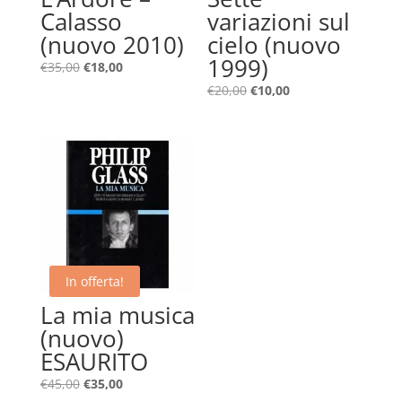
Calasso
variazioni sul
(nuovo 2010)
cielo (nuovo
1999)
Il
Il
€
35,00
€
18,00
prezzo
prezzo
Il
Il
€
20,00
€
10,00
originale
attuale
prezzo
prezzo
era:
è:
originale
attuale
€35,00.
€18,00.
era:
è:
€20,00.
€10,00.
In offerta!
La mia musica
(nuovo)
ESAURITO
Il
Il
€
45,00
€
35,00