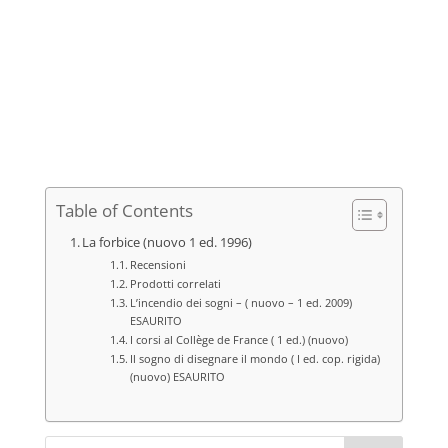
prezzo
prezzo
originale
attuale
era:
è:
€45,00.
€35,00.
Table of Contents
La forbice (nuovo 1 ed. 1996)
Recensioni
Prodotti correlati
L’incendio dei sogni – ( nuovo – 1 ed. 2009)
ESAURITO
I corsi al Collège de France ( 1 ed.) (nuovo)
Il sogno di disegnare il mondo ( I ed. cop. rigida)
(nuovo) ESAURITO