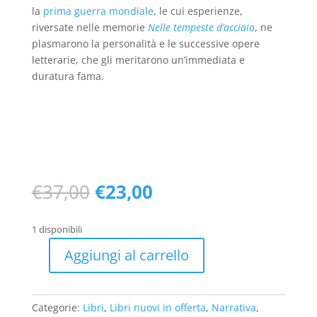
la
prima guerra mondiale
, le cui esperienze,
riversate nelle memorie
Nelle tempeste d’acciaio
, ne
plasmarono la personalità e le successive opere
letterarie, che gli meritarono un’immediata e
duratura fama.
Il
Il
€
37,00
€
23,00
prezzo
prezzo
originale
attuale
1 disponibili
era:
è:
€37,00.
€23,00.
Aggiungi al carrello
La
forbice
(nuovo
Categorie:
Libri
,
Libri nuovi in offerta
,
Narrativa
,
1