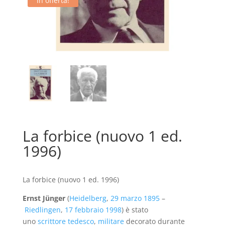
In offerta!
La forbice (nuovo 1 ed.
1996)
La forbice (nuovo 1 ed. 1996)
Ernst Jünger
(
Heidelberg
,
29 marzo
1895
–
Riedlingen
,
17 febbraio
1998
) è stato
uno
scrittore
tedesco
,
militare
decorato durante