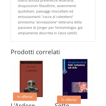
diario annota preferenze letterarie,
disquisizioni filosofiche, avvenimenti
quotidiani, paesaggi mozzafiato ed
entusiasmanti “cacce al coleottero”
(ennesima “annotazione” letteraria della
passione di Jünger per l’entomologia, già
ampiamente descritta in
Cacce sottili
).
Prodotti correlati
In offerta!
In offerta!
L’Ardore –
Sette