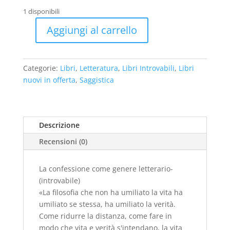
originale
attuale
1 disponibili
era:
è:
€22,00.
€15,00.
Aggiungi al carrello
La
confessione
come
Categorie:
Libri
,
Letteratura
,
Libri Introvabili
,
Libri
genere
nuovi in offerta
,
Saggistica
letterario-
(2004
introvabile
-
Descrizione
nuovo)
Recensioni (0)
quantità
La confessione come genere letterario-
(introvabile)
«La filosofia che non ha umiliato la vita ha
umiliato se stessa, ha umiliato la verità.
Come ridurre la distanza, come fare in
modo che vita e verità s'intendano, la vita