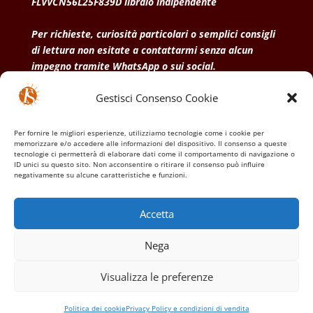
FLVVCN56L25F839D libraio indipendente
Per richieste, curiosità particolari o semplici consigli
di lettura non esitate a contattarmi senza alcun
impegno tramite WhatsApp o sui social.
Gestisci Consenso Cookie
• Condizioni generali di vendita
• Privacy Policy
•
Politica dei cookies
Per fornire le migliori esperienze, utilizziamo tecnologie come i cookie per
memorizzare e/o accedere alle informazioni del dispositivo. Il consenso a queste
tecnologie ci permetterà di elaborare dati come il comportamento di navigazione o
ID unici su questo sito. Non acconsentire o ritirare il consenso può influire
negativamente su alcune caratteristiche e funzioni.
Accetta
Nega
Visualizza le preferenze
Politica dei cookie
Privacy Policy e condizioni di vendita