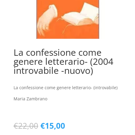
La confessione come
genere letterario- (2004
introvabile -nuovo)
La confessione come genere letterario- (introvabile)
Maria Zambrano
Il
Il
€
22,00
€
15,00
prezzo
prezzo