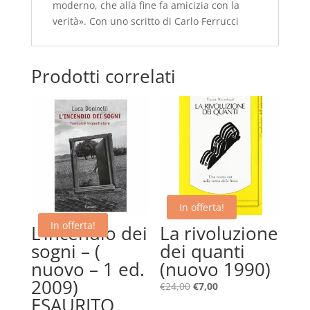
moderno, che alla fine fa amicizia con la
verità». Con uno scritto di Carlo Ferrucci
Prodotti correlati
In offerta!
In offerta!
L’incendio dei
La rivoluzione
sogni – (
dei quanti
nuovo – 1 ed.
(nuovo 1990)
2009)
Il
Il
€
24,00
€
7,00
ESAURITO
prezzo
prezzo