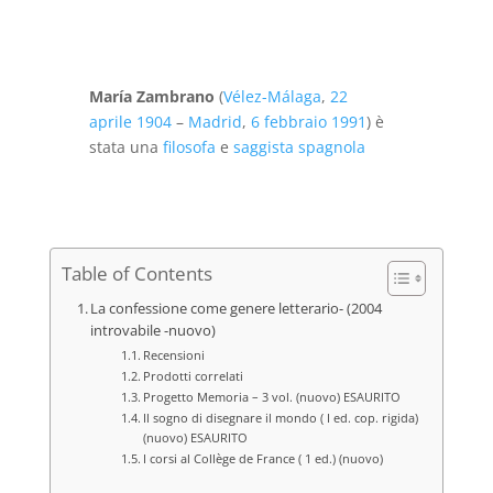
era:
è:
€35,00.
€20,00.
María Zambrano
(
Vélez-Málaga
,
22
aprile
1904
–
Madrid
,
6 febbraio
1991
) è
stata una
filosofa
e
saggista
spagnola
Table of Contents
La confessione come genere letterario- (2004
introvabile -nuovo)
Recensioni
Prodotti correlati
Progetto Memoria – 3 vol. (nuovo) ESAURITO
Il sogno di disegnare il mondo ( I ed. cop. rigida)
(nuovo) ESAURITO
I corsi al Collège de France ( 1 ed.) (nuovo)