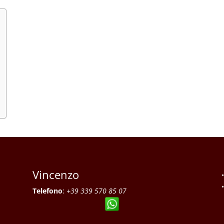
Vincenzo
Telefono
:
+39 339 570 85 07