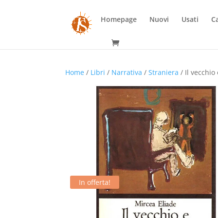
Homepage
Nuovi
Usati
Ca
Home
/
Libri
/
Narrativa
/
Straniera
/ Il vecchio
In offerta!