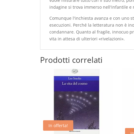
vuole misurare tutto con il suo metro, p
indagine si trova immerso nell'infantile e 
Comunque l'inchiesta avanza e con uno str
esecuzioni. Perché la letteratura non è ino
condannare. Quanto al fragile, innocuo p
vita in attesa di ulteriori «rivelazioni».
Prodotti correlati
In offerta!
In