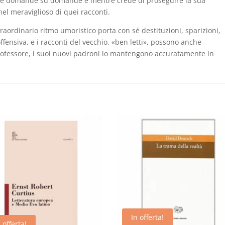
one domande su domande e mentre crede di proseguire la sua
nel meraviglioso di quei racconti.
aordinario ritmo umoristico porta con sé destituzioni, sparizioni,
ffensiva, e i racconti del vecchio, «ben letti», possono anche
rofessore, i suoi nuovi padroni lo mantengono accuratamente in
In offerta!
 offerta!