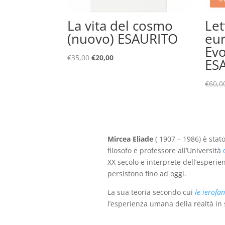
La vita del cosmo
Let
(nuovo) ESAURITO
eu
Evo
Il
Il
€
35,00
€
20,00
ES
prezzo
prezzo
originale
attuale
€
60,0
era:
è:
€35,00.
€20,00.
Mircea Eliade
(
1907 – 1986) è stat
filosofo e professore all’Università
XX secolo
e interprete dell’esperien
persistono fino ad oggi.
La sua teoria secondo cui
le ierofan
l’esperienza umana della realtà i