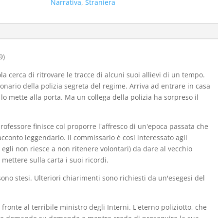
Narrativa
,
Straniera
funzionario
(nuovo
1
ed.
1979)
9)
quantità
a cerca di ritrovare le tracce di alcuni suoi allievi di un tempo.
nario della polizia segreta del regime. Arriva ad entrare in casa
 lo mette alla porta. Ma un collega della polizia ha sorpreso il
professore finisce col proporre l'affresco di un'epoca passata che
cconto leggendario. Il commissario è così interessato agli
 egli non riesce a non ritenere volontari) da dare al vecchio
 mettere sulla carta i suoi ricordi.
ono stesi. Ulteriori chiarimenti sono richiesti da un'esegesi del
 fronte al terribile ministro degli Interni. L'eterno poliziotto, che