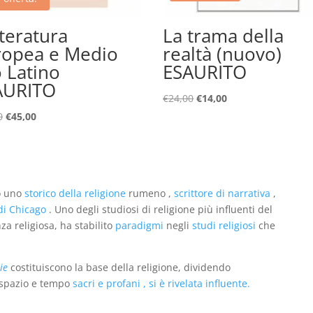
teratura
La trama della
ropea e Medio
realtà (nuovo)
 Latino
ESAURITO
AURITO
Il
Il
€
24,00
€
14,00
prezzo
prezzo
Il
Il
0
€
45,00
originale
attuale
prezzo
prezzo
era:
è:
originale
attuale
€24,00.
€14,00.
era:
è:
€60,00.
€45,00.
o uno
storico della religione
rumeno ,
scrittore di narrativa
,
di Chicago
. Uno degli studiosi di religione più influenti del
za religiosa, ha stabilito
paradigmi
negli
studi religiosi
che
ie
costituiscono la base della religione, dividendo
n spazio e tempo
sacri e profani , si è rivelata influente.