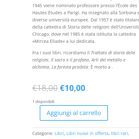
1945 viene nominato professore presso l’École des
Hautes Études a Parigi. Ha insegnato alla Sorbona e
diverse università europee. Dal 1957 è stato titolar
della cattedra di Storia delle religioni dell’Universit
Chicago, dove nel 1985 è stata istituita la cattedra
«Mircea Eliade» a lui dedicata.
Fra i suoi libri, ricordiamo il
Trattato di storia delle
religioni
,
Il sacro e il profano
,
Arti del metallo e
alchimia
,
La foresta proibita
. È morto a .
Il
Il
€
18,00
€
10,00
prezzo
prezzo
originale
attuale
1 disponibili
era:
è:
Aggiungi al carrello
€18,00.
€10,00.
Il
vecchio
e
Categorie:
Libri
,
Libri nuovi in offerta
,
libri rari
,
il