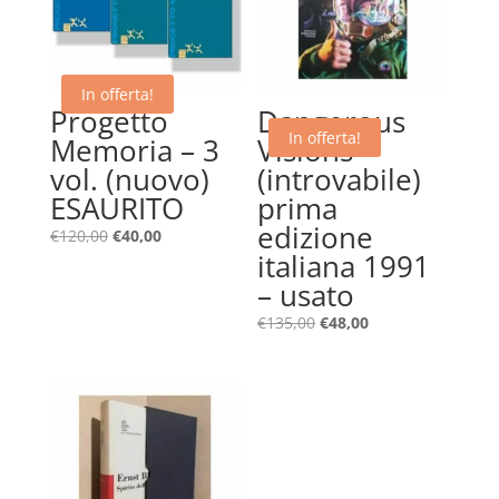
In offerta!
Progetto
Dangerous
In offerta!
Memoria – 3
Visions –
vol. (nuovo)
(introvabile)
ESAURITO
prima
edizione
Il
Il
€
120,00
€
40,00
italiana 1991
prezzo
prezzo
originale
attuale
– usato
era:
è:
Il
Il
€
135,00
€
48,00
€120,00.
€40,00.
prezzo
prezzo
originale
attuale
era:
è:
€135,00.
€48,00.