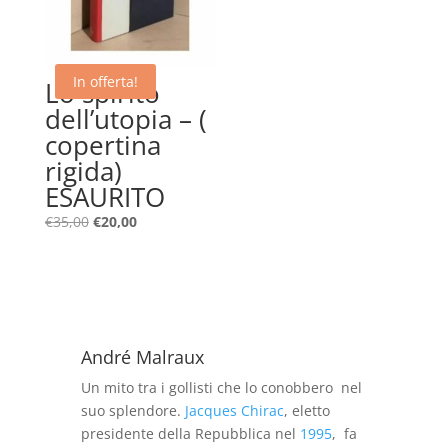
In offerta!
Lo spirito
dell’utopia – (
copertina
rigida)
ESAURITO
Il
Il
€
35,00
€
20,00
prezzo
prezzo
originale
attuale
era:
è:
€35,00.
€20,00.
André Malraux
Un mito tra i gollisti che lo conobbero nel
suo splendore.
Jacques Chirac
, eletto
presidente della Repubblica nel
1995
, fa