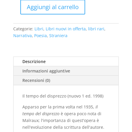
era:
è:
€26,00.
€10,00.
Aggiungi al carrello
Il
tempo
del
Categorie:
Libri
,
Libri nuovi in offerta
,
libri rari
,
disprezzo
Narrativa
,
Poesia
,
Straniera
(nuovo
1
ed.
1998)
Descrizione
quantità
Informazioni aggiuntive
Recensioni (0)
Il tempo del disprezzo (nuovo 1 ed. 1998)
Apparso per la prima volta nel 1935,
Il
tempo del disprezzo
è opera poco nota di
Malraux; l'importanza di quest'opera è
nell'evoluzione della scrittura dell'autore.