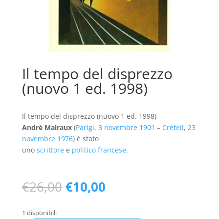
Il tempo del disprezzo
(nuovo 1 ed. 1998)
Il tempo del disprezzo (nuovo 1 ed. 1998)
André Malraux
(
Parigi
,
3 novembre
1901
–
Créteil
,
23
novembre
1976
) è stato
uno
scrittore
e
politico
francese
.
Il
Il
€
26,00
€
10,00
prezzo
prezzo
originale
attuale
1 disponibili