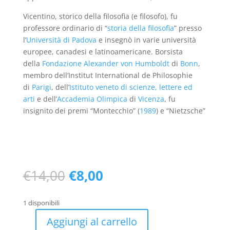
Vicentino, storico della filosofia (e filosofo), fu
professore ordinario di “
storia della filosofia
” presso
l’
Università di Padova
e insegnò in varie università
europee, canadesi e latinoamericane. Borsista
della
Fondazione Alexander von Humboldt
di
Bonn
,
membro dell’Institut International de Philosophie
di
Parigi
, dell’
Istituto veneto di scienze, lettere ed
arti
e dell’
Accademia Olimpica
di
Vicenza
, fu
insignito dei premi “Montecchio” (
1989
) e “Nietzsche”
Il
Il
€
14,00
€
8,00
prezzo
prezzo
originale
attuale
1 disponibili
era:
è:
€14,00.
€8,00.
Aggiungi al carrello
I