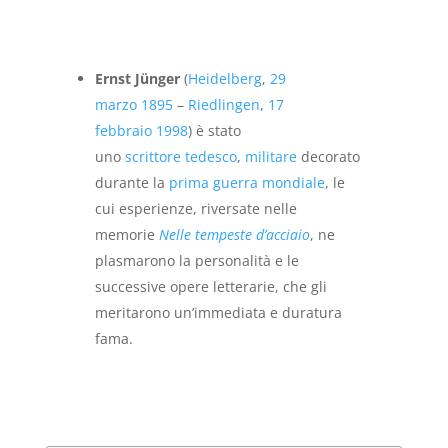
era:
è:
€16,00.
€9,00.
Ernst Jünger
(
Heidelberg
,
29
marzo
1895
–
Riedlingen
,
17
febbraio
1998
) è stato
uno
scrittore
tedesco
,
militare
decorato
durante la
prima guerra mondiale
, le
cui esperienze, riversate nelle
memorie
Nelle tempeste d’acciaio
, ne
plasmarono la personalità e le
successive opere letterarie, che gli
meritarono un’immediata e duratura
fama.