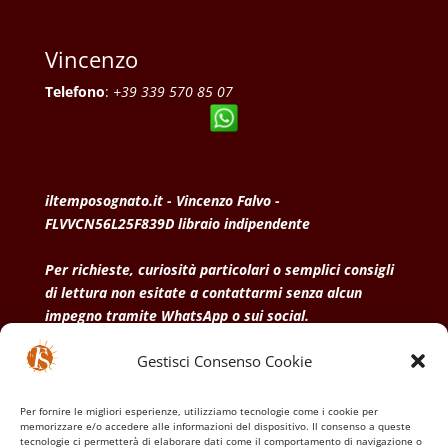
Vincenzo
Telefono
:
+39 339 570 85 07
iltemposognato.it - Vincenzo Falvo -
FLVVCN56L25F839D libraio indipendente
Per richieste, curiosità particolari o semplici consigli
di lettura non esitate a contattarmi senza alcun
impegno tramite WhatsApp o sui social.
Gestisci Consenso Cookie
• Condizioni generali di vendita
• Privacy Policy
•
Politica dei cookies
Per fornire le migliori esperienze, utilizziamo tecnologie come i cookie per
memorizzare e/o accedere alle informazioni del dispositivo. Il consenso a queste
tecnologie ci permetterà di elaborare dati come il comportamento di navigazione o