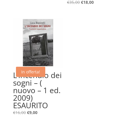
prezzo
prezzo
Il
Il
€
35,00
€
18,00
originale
attuale
prezzo
prezzo
era:
è:
originale
attuale
€45,00.
€18,00.
era:
è:
€35,00.
€18,00.
In offerta!
L’incendio dei
sogni – (
nuovo – 1 ed.
2009)
ESAURITO
Il
Il
€
16,00
€
9,00
prezzo
prezzo
originale
attuale