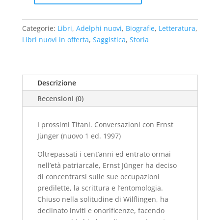
prossimi
Titani.
Categorie:
Libri
,
Adelphi nuovi
,
Biografie
,
Letteratura
,
Conversazioni
Libri nuovi in offerta
,
Saggistica
,
Storia
con
Ernst
Jünger
(nuovo
Descrizione
1
Recensioni (0)
ed.
1997)
quantità
I prossimi Titani. Conversazioni con Ernst
Jünger (nuovo 1 ed. 1997)
Oltrepassati i cent’anni ed entrato ormai
nell’età patriarcale, Ernst Jünger ha deciso
di concentrarsi sulle sue occupazioni
predilette, la scrittura e l’entomologia.
Chiuso nella solitudine di Wilflingen, ha
declinato inviti e onorificenze, facendo