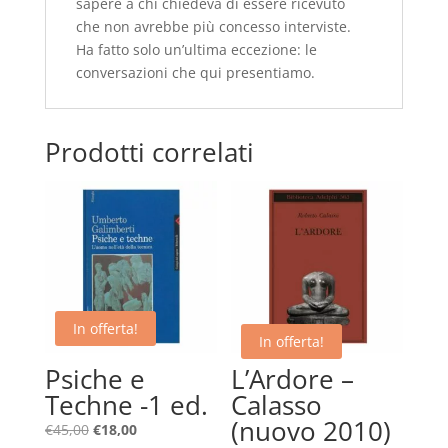
sapere a chi chiedeva di essere ricevuto
che non avrebbe più concesso interviste.
Ha fatto solo un’ultima eccezione: le
conversazioni che qui presentiamo.
Prodotti correlati
In offerta!
In offerta!
Psiche e
L’Ardore –
Techne -1 ed.
Calasso
(nuovo 2010)
Il
Il
€
45,00
€
18,00