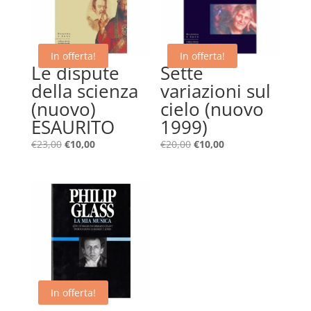
In offerta!
In offerta!
Le dispute
Sette
della scienza
variazioni sul
(nuovo)
cielo (nuovo
ESAURITO
1999)
Il
Il
Il
Il
€
23,00
€
10,00
€
20,00
€
10,00
prezzo
prezzo
prezzo
prezzo
originale
attuale
originale
attuale
era:
è:
era:
è:
€23,00.
€10,00.
€20,00.
€10,00.
In offerta!