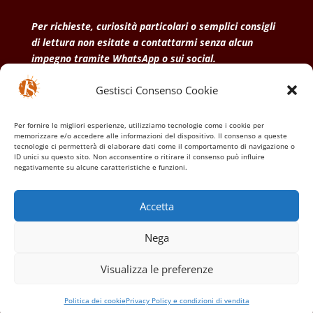
Per richieste, curiosità particolari o semplici consigli
di lettura non esitate a contattarmi senza alcun
impegno tramite WhatsApp o sui social.
Gestisci Consenso Cookie
• Condizioni generali di vendita
• Privacy Policy
•
Politica dei cookies
Per fornire le migliori esperienze, utilizziamo tecnologie come i cookie per
memorizzare e/o accedere alle informazioni del dispositivo. Il consenso a queste
tecnologie ci permetterà di elaborare dati come il comportamento di navigazione o
ID unici su questo sito. Non acconsentire o ritirare il consenso può influire
negativamente su alcune caratteristiche e funzioni.
Accetta
Nega
Visualizza le preferenze
Politica dei cookie
Privacy Policy e condizioni di vendita