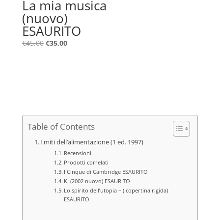
La mia musica
(nuovo)
ESAURITO
Il
Il
€
45,00
€
35,00
prezzo
prezzo
originale
attuale
era:
è:
€45,00.
€35,00.
Table of Contents
I miti dell’alimentazione (1 ed. 1997)
Recensioni
Prodotti correlati
I Cinque di Cambridge ESAURITO
K. (2002 nuovo) ESAURITO
Lo spirito dell’utopia – ( copertina rigida)
ESAURITO