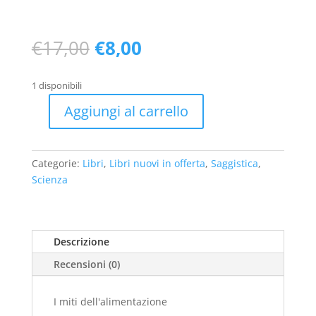
Il
Il
€
17,00
€
8,00
prezzo
prezzo
originale
attuale
1 disponibili
era:
è:
€17,00.
€8,00.
Aggiungi al carrello
I
miti
dell'alimentazione
Categorie:
Libri
,
Libri nuovi in offerta
,
Saggistica
,
(1
Scienza
ed.
1997)
quantità
Descrizione
Recensioni (0)
I miti dell'alimentazione