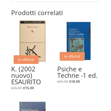
Prodotti correlati
In offerta!
In offerta!
K. (2002
Psiche e
nuovo)
Techne -1 ed.
ESAURITO
Il
Il
€
45,00
€
18,00
prezzo
prezzo
Il
Il
€
26,00
€
15,00
originale
attuale
prezzo
prezzo
era:
è:
originale
attuale
€45,00.
€18,00.
era:
è:
€26,00.
€15,00.