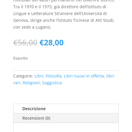
Tra il 1970 e il 1973, già direttore dell’Istituto di
Lingue e Letterature Straniere dell’Università di
Genova, dirige anche l’Istituto Ticinese di Alti Studi,
con sede a Lugano.
Il
Il
€
56,00
€
28,00
prezzo
prezzo
originale
attuale
Esaurito
era:
è:
€56,00.
€28,00.
Categorie:
Libri
,
Filosofia
,
Libri nuovi in offerta
,
libri
rari
,
Religioni
,
Saggistica
Descrizione
Recensioni (0)