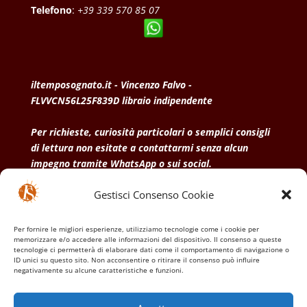
Telefono
:
+39 339 570 85 07
iltemposognato.it - Vincenzo Falvo -
FLVVCN56L25F839D libraio indipendente
Per richieste, curiosità particolari o semplici consigli
di lettura non esitate a contattarmi senza alcun
impegno tramite WhatsApp o sui social.
Gestisci Consenso Cookie
• Condizioni generali di vendita
• Privacy Policy
•
Politica dei cookies
Per fornire le migliori esperienze, utilizziamo tecnologie come i cookie per
memorizzare e/o accedere alle informazioni del dispositivo. Il consenso a queste
tecnologie ci permetterà di elaborare dati come il comportamento di navigazione o
ID unici su questo sito. Non acconsentire o ritirare il consenso può influire
negativamente su alcune caratteristiche e funzioni.