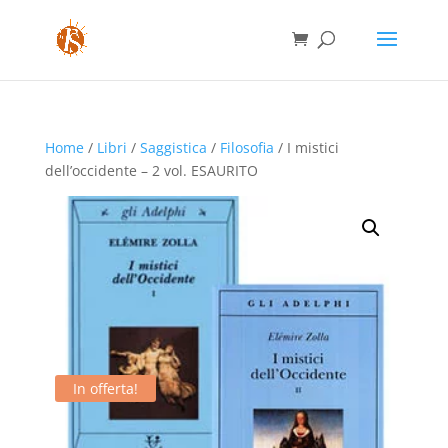
Home
/
Libri
/
Saggistica
/
Filosofia
/ I mistici
dell’occidente – 2 vol. ESAURITO
In offerta!