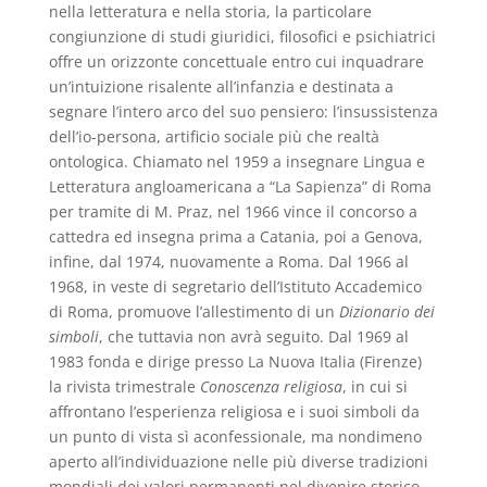
nella letteratura e nella storia, la particolare
congiunzione di studi giuridici, filosofici e psichiatrici
offre un orizzonte concettuale entro cui inquadrare
un’intuizione risalente all’infanzia e destinata a
segnare l’intero arco del suo pensiero: l’insussistenza
dell’io-persona, artificio sociale più che realtà
ontologica. Chiamato nel 1959 a insegnare Lingua e
Letteratura angloamericana a “La Sapienza” di Roma
per tramite di M. Praz, nel 1966 vince il concorso a
cattedra ed insegna prima a Catania, poi a Genova,
infine, dal 1974, nuovamente a Roma. Dal 1966 al
1968, in veste di segretario dell’Istituto Accademico
di Roma, promuove l’allestimento di un
Dizionario dei
simboli
, che tuttavia non avrà seguito. Dal 1969 al
1983 fonda e dirige presso La Nuova Italia (Firenze)
la rivista trimestrale
Conoscenza religiosa
, in cui si
affrontano l’esperienza religiosa e i suoi simboli da
un punto di vista sì aconfessionale, ma nondimeno
aperto all’individuazione nelle più diverse tradizioni
mondiali dei valori permanenti nel divenire storico.