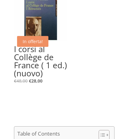
In offerta!
I corsi al
Collège de
France ( 1 ed.)
(nuovo)
Il
Il
€
48,00
€
28,00
prezzo
prezzo
originale
attuale
era:
è:
€48,00.
€28,00.
Table of Contents