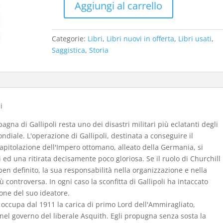
Aggiungi al carrello
€12,50.
€8,00.
Gallipoli
1915
:
Categorie:
Libri
,
Libri nuovi in offerta
,
Libri usati
,
la
Saggistica
,
Storia
campagna
dei
Dardanelli
(nuovo)
-
i
usato
gna di Gallipoli resta uno dei disastri militari più eclatanti degli
quantità
ndiale. L'operazione di Gallipoli, destinata a conseguire il
 capitolazione dell'Impero ottomano, alleato della Germania, si
 ed una ritirata decisamente poco gloriosa. Se il ruolo di Churchill
 ben definito, la sua responsabilità nella organizzazione e nella
controversa. In ogni caso la sconfitta di Gallipoli ha intaccato
one del suo ideatore.
occupa dal 1911 la carica di primo Lord dell'Ammiragliato,
 nel governo del liberale Asquith. Egli propugna senza sosta la