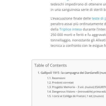
tedeschi impedirono di ottenere un
in una sanguinosa serie di sterili b
L’evacuazione finale delle
teste di 
peraltro assai più ordinatamente de
della
Triplice intesa
durante l’inter
250 000 morti e feriti e fu aggravat
tonnellaggio, nonostante gli Alleat
tecnica a confronto con le esigue f
Table of Contents
Gallipoli 1915 : la campagna dei Dardanelli (nu
Recensioni
Prodotti correlati
Progetto Memoria – 3 vol. (nuovo) ESAURI
Dangerous Visions – (introvabile) prima ediz
I corsi al Collège de France ( 1 ed.) (nuovo)