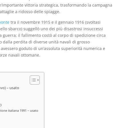
’importante vittoria strategica, trasformando la campagna
attaglie a ridosso delle spiagge.
ponte
tra il novembre 1915 e il gennaio 1916 (svoltasi
llo sbarco) suggellò uno dei più disastrosi insuccessi
a guerra; il fallimento costò al corpo di spedizione circa
o dalla perdita di diverse unità navali di grosso
i avessero goduto di un’assoluta superiorità numerica e
orze navali ottomane.
ovo) – usato
TO
ione italiana 1991 – usato