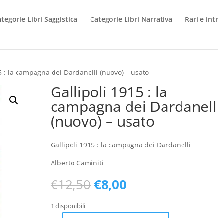
tegorie Libri Saggistica
Categorie Libri Narrativa
Rari e int
15 : la campagna dei Dardanelli (nuovo) – usato
Gallipoli 1915 : la
campagna dei Dardanell
(nuovo) – usato
Gallipoli 1915 : la campagna dei Dardanelli
Alberto Caminiti
Il
Il
€
12,50
€
8,00
prezzo
prezzo
originale
attuale
1 disponibili
era:
è: