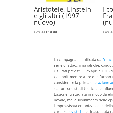
Aristotele, Einstein
I c
e gli altri (1997
Fra
nuovo)
(nu
Il
Il
€
28,00
€
10,00
€
48,0
prezzo
prezzo
originale
attuale
era:
è:
€28,00.
€10,00.
La campagna, pianificata da
Franci
serie di attacchi navali che, condo
risultati previsti; il 25 aprile 1915 t
Gallipoli, mentre altre due furono u
considerare la prima
operazione an
scaturirono studi teorici che inf
L’azione fu studiata in modo da eli
navale, ma lo svolgimento delle op
l’improvvisata organizzazione della
carenze
logistiche
e l’inaspettata 