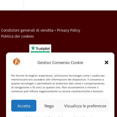
• Condizioni generali di vendita
• Privacy Policy
• Politica dei cookies
Gestisci Consenso Cookie
Per fornire le migliori esperienze, utilizziamo tecnologie come i cookie per
memorizzare e/o accedere alle informazioni del dispositivo. Il consenso a
queste tecnologie ci permetterà di elaborare dati come il comportamento
di navigazione o ID unici su questo sito. Non acconsentire o ritirare il
consenso può influire negativamente su alcune caratteristiche e funzioni.
Accetta
Nega
Visualizza le preferenze