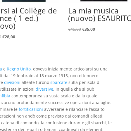
orsi al Collège de
La mia musica
nce ( 1 ed.)
(nuovo) ESAURIT
ovo)
Il
Il
€
45,00
€
35,00
prezzo
prezzo
Il
Il
0
€
28,00
originale
attuale
prezzo
prezzo
era:
è:
originale
attuale
€45,00.
€35,00.
era:
è:
€48,00.
€28,00.
a
e
Regno Unito
, doveva inizialmente articolarsi su una
tti dal 19 febbraio al 18 marzo 1915, non ottennero i
re
divisioni
alleate furono
sbarcate
sulla penisola di
tilizzate in azioni
diversive
, in quella che si può
fibia
contemporanea su vasta scala e dalla quale
luenzarono profondamente successive operazioni analoghe.
minare le
fortificazioni
avversarie e rilanciare l’assalto
erazioni non andò come previsto dai comandi alleati:
 catena di comando, la confusione durante gli sbarchi, le
resistenza dei reparti ottomani coadiuvati da elementi