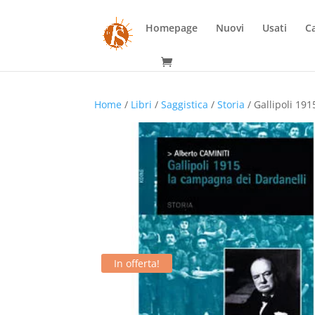
Homepage
Nuovi
Usati
Ca
Home
/
Libri
/
Saggistica
/
Storia
/ Gallipoli 19
In offerta!