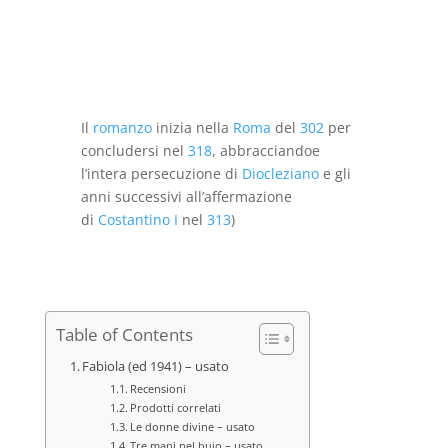
prezzo
prezzo
originale
attuale
era:
è:
€18,00.
€8,00.
Il
romanzo
inizia nella
Roma
del
302
per
concludersi nel
318
, abbracciandoe
l’intera persecuzione di
Diocleziano
e gli
anni successivi all’affermazione
di
Costantino I
nel
313
)
Table of Contents
Fabiola (ed 1941) – usato
Recensioni
Prodotti correlati
Le donne divine – usato
Tre mani nel buio – usato