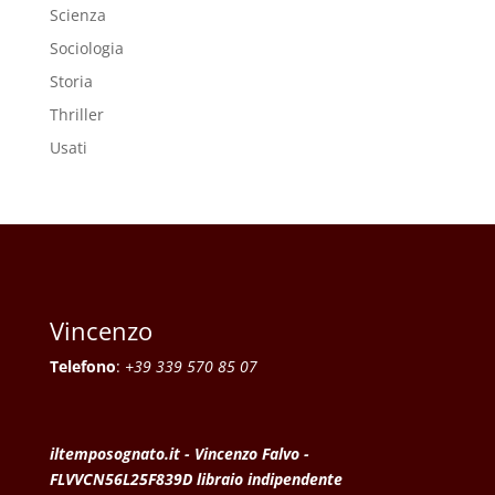
Scienza
Sociologia
Storia
Thriller
Usati
Vincenzo
Telefono
:
+39 339 570 85 07
iltemposognato.it - Vincenzo Falvo -
FLVVCN56L25F839D libraio indipendente