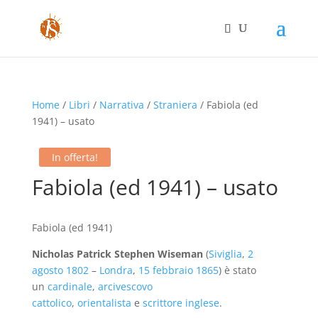
Home
/
Libri
/
Narrativa
/
Straniera
/ Fabiola (ed
1941) – usato
In offerta!
Fabiola (ed 1941) – usato
Fabiola (ed 1941)
Nicholas Patrick Stephen Wiseman
(
Siviglia
,
2
agosto
1802
–
Londra
,
15 febbraio
1865
) è stato
un
cardinale
,
arcivescovo
cattolico
,
orientalista
e
scrittore
inglese
.