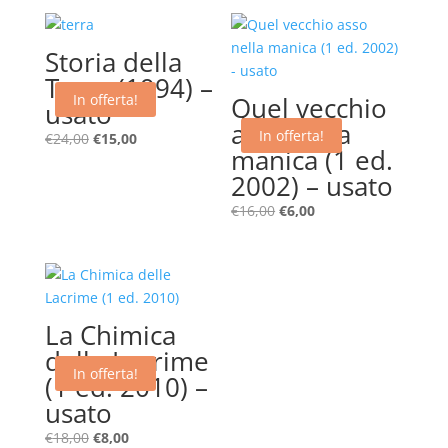
Storia della
Terra (1994) –
In offerta!
Quel vecchio
usato
asso nella
In offerta!
Il
Il
€
24,00
€
15,00
manica (1 ed.
prezzo
prezzo
2002) – usato
originale
attuale
era:
è:
Il
Il
€
16,00
€
6,00
€24,00.
€15,00.
prezzo
prezzo
originale
attuale
era:
è:
€16,00.
€6,00.
La Chimica
delle Lacrime
In offerta!
(1 ed. 2010) –
usato
Il
Il
€
18,00
€
8,00