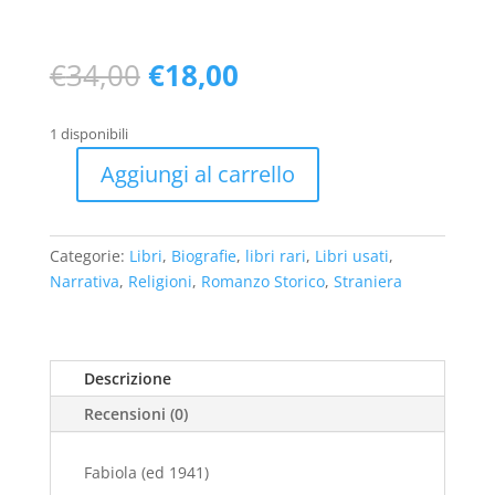
Il
Il
€
34,00
€
18,00
prezzo
prezzo
originale
attuale
1 disponibili
era:
è:
€34,00.
€18,00.
Aggiungi al carrello
Fabiola
(ed
1941)
Categorie:
Libri
,
Biografie
,
libri rari
,
Libri usati
,
-
Narrativa
,
Religioni
,
Romanzo Storico
,
Straniera
usato
quantità
Descrizione
Recensioni (0)
Fabiola (ed 1941)