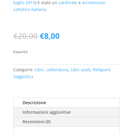
luglio
2015
) è stato un
cardinale
e
arcivescovo
cattolico
italiano
.
Il
Il
€
20,00
€
8,00
prezzo
prezzo
originale
attuale
Esaurito
era:
è:
€20,00.
€8,00.
Categorie:
Libri
,
Letteratura
,
Libri usati
,
Religioni
,
Saggistica
Descrizione
Informazioni aggiuntive
Recensioni (0)