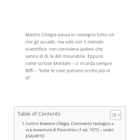
originale
attuale
era:
è:
€24,00.
€10,00.
Mastro Ciliegia passa in rassegna tutto ciò
che gli accade, ma solo con il metodo
scientifico; non considera ipotesi che
vanno al di là del misurabile. Eppure,
come scrisse Montale – ci ricorda sempre
Biffi – “tutte le cose portano scritto
più in
là
”.
Table of Contents
Contro Maestro Ciliegia. Commento teologico a
«Le avventure di Pinocchio» (1 ed. 1977) – usato
ESAURITO