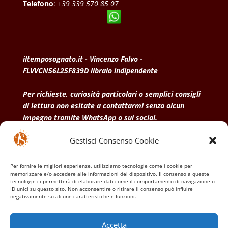
Telefono
:
+39 339 570 85 07
iltemposognato.it - Vincenzo Falvo -
FLVVCN56L25F839D libraio indipendente
Per richieste, curiosità particolari o semplici consigli
di lettura non esitate a contattarmi senza alcun
impegno tramite WhatsApp o sui social.
Gestisci Consenso Cookie
• Condizioni generali di vendita
• Privacy Policy
•
Politica dei cookies
Per fornire le migliori esperienze, utilizziamo tecnologie come i cookie per
memorizzare e/o accedere alle informazioni del dispositivo. Il consenso a queste
tecnologie ci permetterà di elaborare dati come il comportamento di navigazione o
ID unici su questo sito. Non acconsentire o ritirare il consenso può influire
negativamente su alcune caratteristiche e funzioni.
Accetta