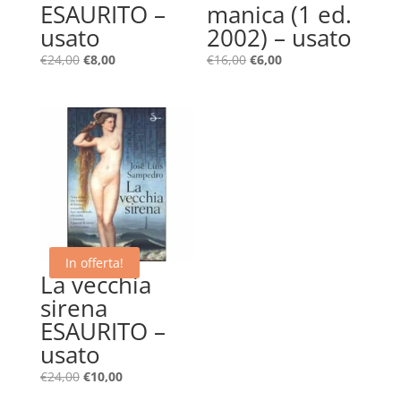
ESAURITO –
manica (1 ed.
usato
2002) – usato
Il
Il
Il
Il
€
24,00
€
8,00
€
16,00
€
6,00
prezzo
prezzo
prezzo
prezzo
originale
attuale
originale
attuale
era:
è:
era:
è:
€24,00.
€8,00.
€16,00.
€6,00.
In offerta!
La vecchia
sirena
ESAURITO –
usato
Il
Il
€
24,00
€
10,00
prezzo
prezzo