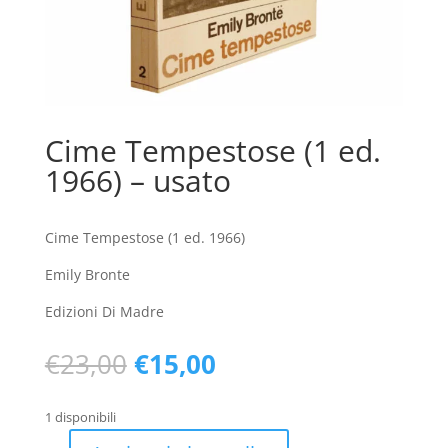
Cime Tempestose (1 ed.
1966) – usato
Cime Tempestose (1 ed. 1966)
Emily Bronte
Edizioni Di Madre
Il
Il
€
23,00
€
15,00
prezzo
prezzo
originale
attuale
1 disponibili
era:
è: