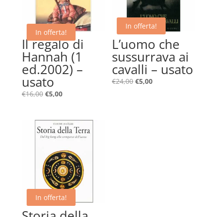
In offerta!
In offerta!
Il regalo di
L’uomo che
Hannah (1
sussurrava ai
ed.2002) –
cavalli – usato
usato
Il
Il
€
24,00
€
5,00
prezzo
prezzo
Il
Il
€
16,00
€
5,00
originale
attuale
prezzo
prezzo
era:
è:
originale
attuale
€24,00.
€5,00.
era:
è:
€16,00.
€5,00.
In offerta!
Storia della