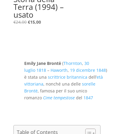
Terra (1994) –
usato
Il
Il
€
24,00
€
15,00
prezzo
prezzo
originale
attuale
era:
è:
€24,00.
€15,00.
Emily Jane Brontë
(
Thornton
,
30
luglio
1818
–
Haworth
,
19 dicembre
1848
)
è stata una
scrittrice
britannica
dell’
età
vittoriana
, nonché una delle
sorelle
Brontë
, famosa per il suo unico
romanzo
Cime tempestose
del
1847
Table of Contents