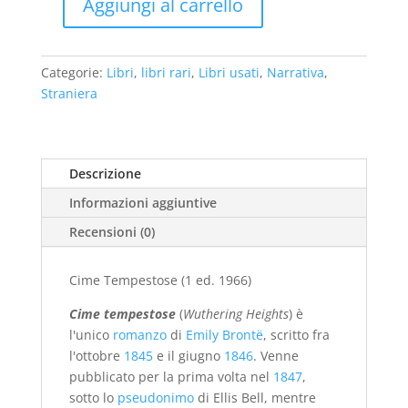
€23,00.
€15,00.
Aggiungi al carrello
Cime
Tempestose
(1
Categorie:
Libri
,
libri rari
,
Libri usati
,
Narrativa
,
ed.
Straniera
1966)
-
usato
quantità
Descrizione
Informazioni aggiuntive
Recensioni (0)
Cime Tempestose (1 ed. 1966)
Cime tempestose
(
Wuthering Heights
) è
l'unico
romanzo
di
Emily Brontë
, scritto fra
l'ottobre
1845
e il giugno
1846
. Venne
pubblicato per la prima volta nel
1847
,
sotto lo
pseudonimo
di Ellis Bell, mentre