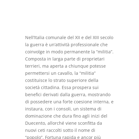
prezzo
prezzo
originale
attuale
era:
è:
€28,00.
€18,00.
Nell’Italia comunale del XII e del XIII secolo
la guerra è un’attività professionale che
coinvolge in modo permanente la “militia”.
Composta in larga parte di proprietari
terrieri, ma aperta a chiunque potesse
permettersi un cavallo, la “militia”
costituisce lo strato superiore della
società cittadina. Essa prospera sui
benefici derivati dalla guerra, mostrando
di possedere una forte coesione interna, e
instaura, con i consoli, un sistema di
dominazione che dura fino agli inizi del
Duecento, allorché viene sconfitta da
nuovi ceti raccolti sotto il nome di
“popolo”. Fortuna rapida e ancor più