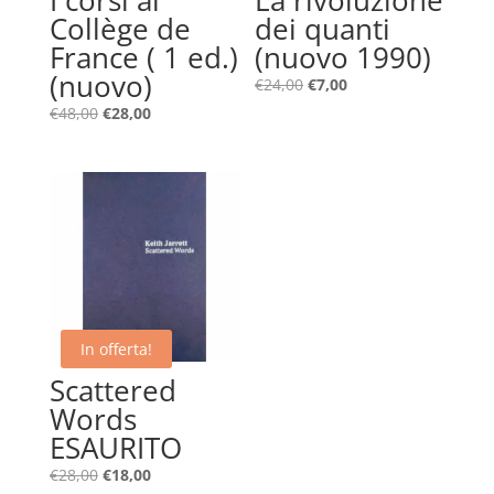
I corsi al
La rivoluzione
Collège de
dei quanti
France ( 1 ed.)
(nuovo 1990)
(nuovo)
Il
Il
€
24,00
€
7,00
prezzo
prezzo
Il
Il
€
48,00
€
28,00
originale
attuale
prezzo
prezzo
era:
è:
originale
attuale
€24,00.
€7,00.
era:
è:
€48,00.
€28,00.
In offerta!
Scattered
Words
ESAURITO
Il
Il
€
28,00
€
18,00