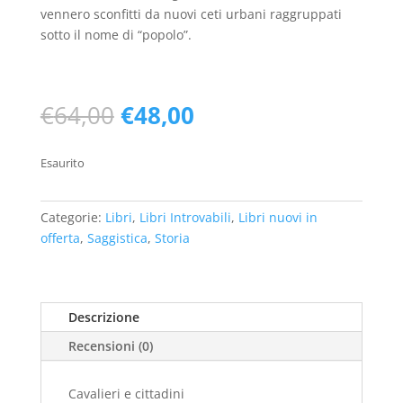
vennero sconfitti da nuovi ceti urbani raggruppati
sotto il nome di “popolo”.
Il
Il
€
64,00
€
48,00
prezzo
prezzo
originale
attuale
Esaurito
era:
è:
€64,00.
€48,00.
Categorie:
Libri
,
Libri Introvabili
,
Libri nuovi in
offerta
,
Saggistica
,
Storia
Descrizione
Recensioni (0)
Cavalieri e cittadini