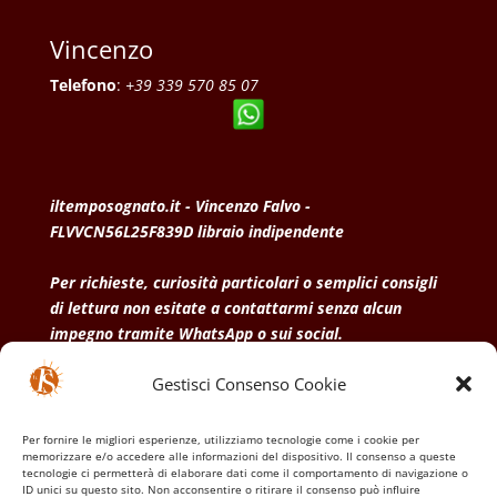
Vincenzo
Telefono
:
+39 339 570 85 07
iltemposognato.it - Vincenzo Falvo -
FLVVCN56L25F839D libraio indipendente
Per richieste, curiosità particolari o semplici consigli
di lettura non esitate a contattarmi senza alcun
impegno tramite WhatsApp o sui social.
Gestisci Consenso Cookie
• Condizioni generali di vendita
• Privacy Policy
•
Politica dei cookies
Per fornire le migliori esperienze, utilizziamo tecnologie come i cookie per
memorizzare e/o accedere alle informazioni del dispositivo. Il consenso a queste
tecnologie ci permetterà di elaborare dati come il comportamento di navigazione o
ID unici su questo sito. Non acconsentire o ritirare il consenso può influire