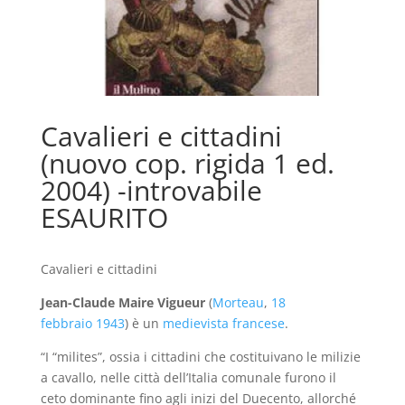
Cavalieri e cittadini
(nuovo cop. rigida 1 ed.
2004) -introvabile
ESAURITO
Cavalieri e cittadini
Jean-Claude Maire Vigueur
(
Morteau
,
18
febbraio
1943
) è un
medievista
francese
.
“I “milites”, ossia i cittadini che costituivano le milizie
a cavallo, nelle città dell’Italia comunale furono il
ceto dominante fino agli inizi del Duecento, allorché