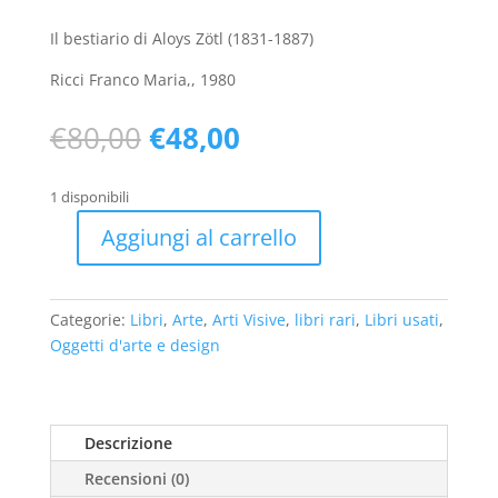
Il bestiario di Aloys Zötl (1831-1887)
Ricci Franco Maria,, 1980
Il
Il
€
80,00
€
48,00
prezzo
prezzo
originale
attuale
1 disponibili
era:
è:
€80,00.
€48,00.
Aggiungi al carrello
Il
bestiario
di
Categorie:
Libri
,
Arte
,
Arti Visive
,
libri rari
,
Libri usati
,
Aloys
Oggetti d'arte e design
Zötl
(1831-
1887)
ESAURITO
Descrizione
-
Recensioni (0)
usato