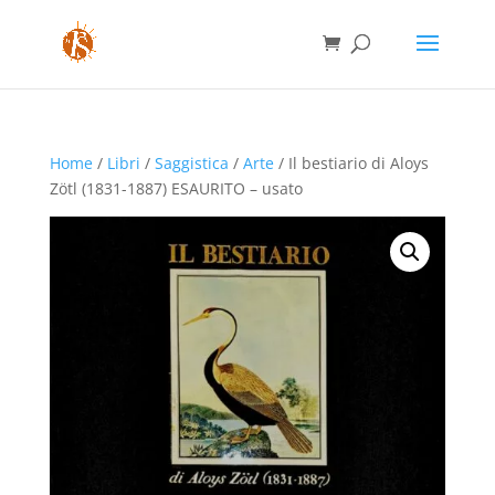
Home
/
Libri
/
Saggistica
/
Arte
/ Il bestiario di Aloys
Zötl (1831-1887) ESAURITO – usato