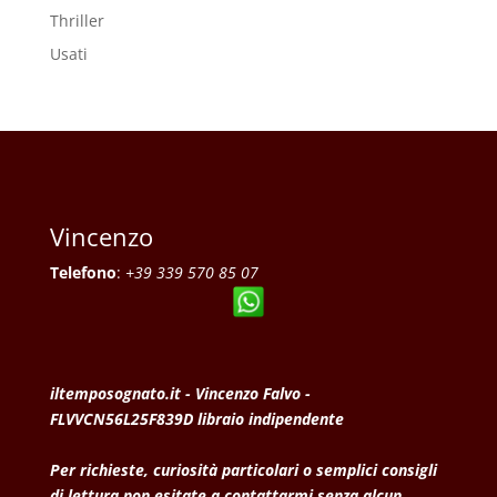
Thriller
Usati
Vincenzo
Telefono
:
+39 339 570 85 07
iltemposognato.it - Vincenzo Falvo -
FLVVCN56L25F839D libraio indipendente
Per richieste, curiosità particolari o semplici consigli
di lettura non esitate a contattarmi senza alcun