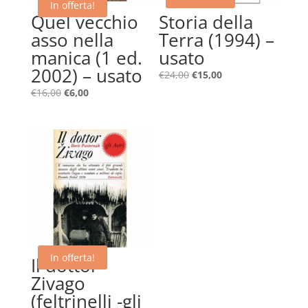
In offerta!
Quel vecchio
Storia della
asso nella
Terra (1994) –
manica (1 ed.
usato
2002) – usato
Il
Il
€
24,00
€
15,00
prezzo
prezzo
Il
Il
€
16,00
€
6,00
originale
attuale
prezzo
prezzo
era:
è:
originale
attuale
€24,00.
€15,00.
era:
è:
€16,00.
€6,00.
In offerta!
Il dottor
Zivago
(feltrinelli -gli