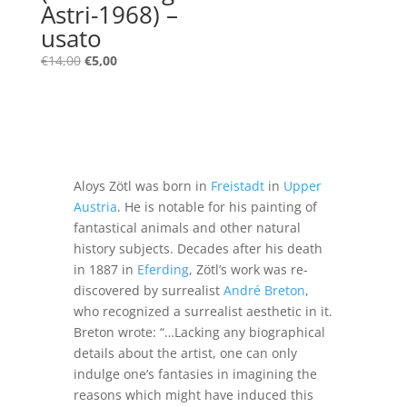
Astri-1968) –
usato
Il
Il
€
14,00
€
5,00
prezzo
prezzo
originale
attuale
era:
è:
€14,00.
€5,00.
Aloys Zötl was born in
Freistadt
in
Upper
Austria
. He is notable for his painting of
fantastical animals and other natural
history subjects.
Decades after his death
in 1887 in
Eferding
, Zötl’s work was re-
discovered by surrealist
André Breton
,
who recognized a surrealist aesthetic in it.
Breton wrote: “…Lacking any biographical
details about the artist, one can only
indulge one’s fantasies in imagining the
reasons which might have induced this