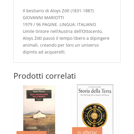
quantità
Il bestiario di Aloys Zötl (1831-1887)
GIOVANNI MARIOTTI
1979 / 96 PAGINE. LINGUA: ITALIANO
Umile tintore nell’Austria dell’Ottocento,
Aloys Zötl passò il tempo libero a dipingere
animali, creando per loro un universo
dipinto ad acquerelli.
Prodotti correlati
In offerta!