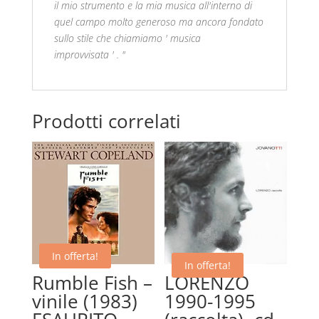
il mio strumento e la mia musica all'interno di
quel campo molto generoso ma ancora fondato
sullo stile che chiamiamo
'
musica
improvvisata
'
.
"
Prodotti correlati
In offerta!
In offerta!
Rumble Fish –
LORENZO
vinile (1983)
1990-1995