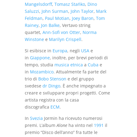
Mangelsdorff
,
Tomasz Stańko
,
Dino
Saluzzi
,
John Surman
,
John Taylor
,
Mark
Feldman
,
Paul Motian
,
Joey Baron
,
Tom
Rainey
,
Jon Balke
, Vertavo string
quartet,
Ann-Sofi von Otter
,
Norma
Winstone
e
Marilyn Crispell
.
Si esibisce in
Europa
, negli
USA
e
in
Giappone
, inoltre, per brevi periodi di
tempo, studia
musica etnica
a
Cuba
e
in
Mozambico
. Attualmente fa parte del
trio di
Bobo Stenson
e del gruppo
svedese
dr Dingo
. È anche impegnato a
creare e sviluppare propri progetti. Come
artista registra con la casa
discografica
ECM
.
In
Svezia
Jormin ha ricevuto numerosi
premi. L’album
Alone
ha vinto nel
1991
il
premio “Disco dell’anno” fra tutte le