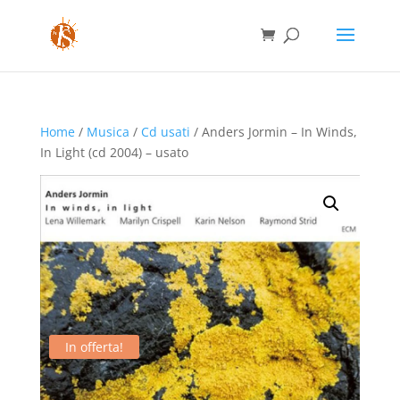
Home
/
Musica
/
Cd usati
/ Anders Jormin – In Winds,
In Light (cd 2004) – usato
In offerta!