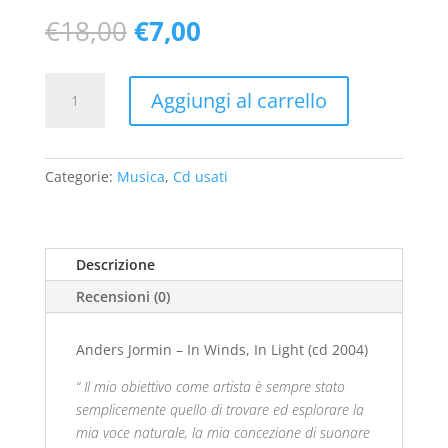
Il
Il
€
18,00
€
7,00
prezzo
prezzo
originale
attuale
Anders
era:
è:
Aggiungi al carrello
Jormin
€18,00.
€7,00.
–
In
Winds,
Categorie:
Musica
,
Cd usati
In
Light
(cd
Descrizione
2004)
-
Recensioni (0)
usato
quantità
Anders Jormin – In Winds, In Light (cd 2004)
“
Il mio obiettivo come artista è sempre stato
semplicemente quello di trovare ed esplorare la
mia voce naturale, la mia concezione di suonare