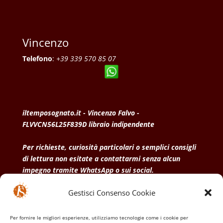
Vincenzo
Telefono
:
+39 339 570 85 07
iltemposognato.it - Vincenzo Falvo -
FLVVCN56L25F839D libraio indipendente
Per richieste, curiosità particolari o semplici consigli
di lettura non esitate a contattarmi senza alcun
impegno tramite WhatsApp o sui social.
Gestisci Consenso Cookie
• Condizioni generali di vendita
• Privacy Policy
•
Politica dei cookies
Per fornire le migliori esperienze, utilizziamo tecnologie come i cookie per