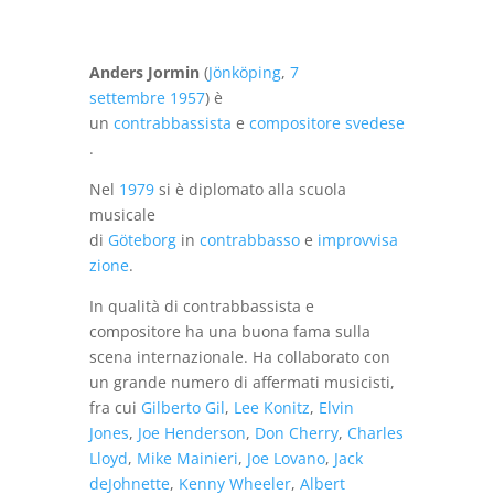
€10,00.
€5,00.
Anders Jormin
(
Jönköping
,
7
settembre
1957
) è
un
contrabbassista
e
compositore
svedese
.
Nel
1979
si è diplomato alla scuola
musicale
di
Göteborg
in
contrabbasso
e
improvvisa
zione
.
In qualità di contrabbassista e
compositore ha una buona fama sulla
scena internazionale. Ha collaborato con
un grande numero di affermati musicisti,
fra cui
Gilberto Gil
,
Lee Konitz
,
Elvin
Jones
,
Joe Henderson
,
Don Cherry
,
Charles
Lloyd
,
Mike Mainieri
,
Joe Lovano
,
Jack
deJohnette
,
Kenny Wheeler
,
Albert