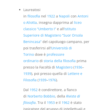
Laureatosi
in
filosofia
nel
1922
a
Napoli
con
Antoni
o Aliotta
, insegna dapprima al
liceo
classico “Umberto I”
e all’
Istituto
Superiore di Magistero “Suor Orsola
Benincasa”
del capoluogo campano, per
poi trasferirsi all’
Università di
Torino
dove è
professore
ordinario
di
storia della filosofia
prima
presso la Facoltà di
Magistero
(
1936
–
1939
), poi presso quella di
Lettere e
Filosofia
(
1939
–
1976
).
Dal
1952
è condirettore, a fianco
di
Norberto Bobbio
, della
Rivista di
filosofia
. Tra il
1953
e il
1962
è stato
ispiratore del gruppo di intellettuali e