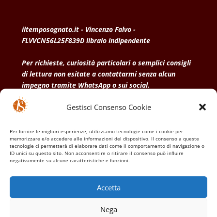
iltemposognato.it - Vincenzo Falvo -
FLVVCN56L25F839D libraio indipendente
Per richieste, curiosità particolari o semplici consigli
di lettura non esitate a contattarmi senza alcun
impegno tramite WhatsApp o sui social.
Gestisci Consenso Cookie
• Condizioni generali di vendita
• Privacy Policy
•
Politica dei cookies
Per fornire le migliori esperienze, utilizziamo tecnologie come i cookie per
memorizzare e/o accedere alle informazioni del dispositivo. Il consenso a queste
tecnologie ci permetterà di elaborare dati come il comportamento di navigazione o
ID unici su questo sito. Non acconsentire o ritirare il consenso può influire
negativamente su alcune caratteristiche e funzioni.
Accetta
Nega