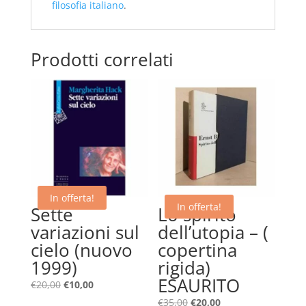
filosofia
italiano
.
Prodotti correlati
In offerta!
In offerta!
Sette
Lo spirito
variazioni sul
dell’utopia – (
cielo (nuovo
copertina
1999)
rigida)
ESAURITO
Il
Il
€
20,00
€
10,00
prezzo
prezzo
Il
Il
€
35,00
€
20,00