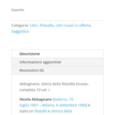
prezzo
prezzo
originale
attuale
Esaurito
era:
è:
€100,00.
€40,00.
Categorie:
Libri
,
Filosofia
,
Libri nuovi in offerta
,
Saggistica
Descrizione
Informazioni aggiuntive
Recensioni (0)
Abbagnano. Storia della filosofia (nuova -
completa 10 vol. )
Nicola Abbagnano
(
Salerno
,
15
luglio
1901
–
Milano
,
9 settembre
1990
) è
stato un
filosofo
e
storico della