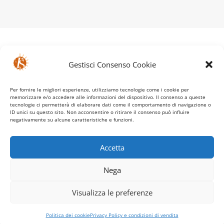
Gestisci Consenso Cookie
Table of Contents
Per fornire le migliori esperienze, utilizziamo tecnologie come i cookie per
memorizzare e/o accedere alle informazioni del dispositivo. Il consenso a queste
tecnologie ci permetterà di elaborare dati come il comportamento di navigazione o
Secondary Noises
ID unici su questo sito. Non acconsentire o ritirare il consenso può influire
homepage
negativamente su alcune caratteristiche e funzioni.
discography
photo gallery
video
DISCOGRAPHY
Accetta
MUSIC COMPOSER AND PRODUCER
Vincenzo Falvo
Nega
La Porta di Aitan
Secondary Noises
Visualizza le preferenze
La Furia di Orlando
Tracce Sonore
Verso Sera
Politica dei cookie
Privacy Policy e condizioni di vendita