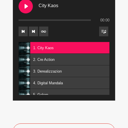
City Kaos
00:00
1. City Kaos
2. Cre Action
3. Derealizzazion
4. Digital Mandala
5. Golem
6. Incanto
7. InHuman